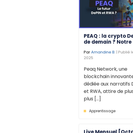
PEAQ : la crypto D
de demain ? Notre
Par
Amandine B.
| Publié 
2025
Peaq Network, une
blockchain innovant
dédiée aux narratifs 
et RWA, attire de plu
plus [...]
Apprentissage
Live Mensuel [Oct