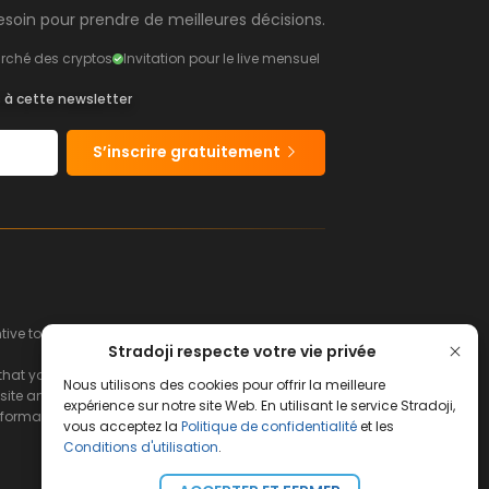
soin pour prendre de meilleures décisions.
rché des cryptos
Invitation pour le live mensuel
s à cette newsletter
S’inscrire gratuitement
e to buy or sell financial instruments.
Stradoji respecte votre vie privée
hat you can afford to lose.
Nous utilisons des cookies pour offrir la meilleure
ite and its servers.
expérience sur notre site Web. En utilisant le service Stradoji,
s information and the consequences that may
vous acceptez la
Politique de confidentialité
et les
Conditions d'utilisation
.