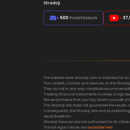
Stradoji
+
500
Investisseurs
+
37,
The website www.stradoji.com is intended for an
The content, courses and services on the Stradoj
They do not in any way constitute recommendatio
Trading financial instruments involves a high leve
We recommend that you fully inform yourself of t
The Stradoji site does not guarantee the results 
Consequently, the Stradoji site and its publish
result therefrom.
Stradoji Services are not authorized for US citizen
The full legal notices are
available here.