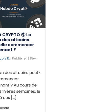
 CRYPTO 🌎 La
 des altcoins
elle commencer
enant ?
çois R.
| Publié le 19 Fév.
on des altcoins peut-
commencer
nant ? Au cours de
ernières semaines, le
des [...]
 Hebdo