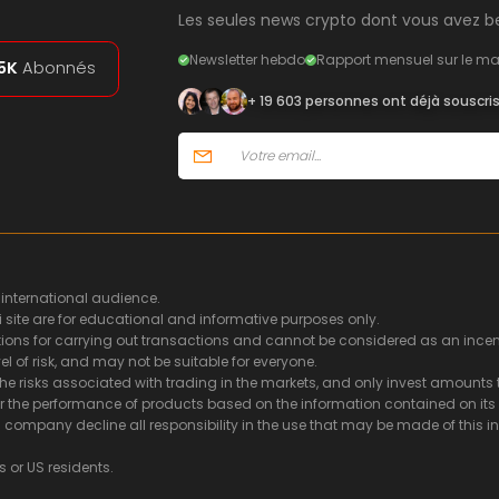
Les seules news crypto dont vous avez be
Newsletter hebdo
Rapport mensuel sur le ma
5K
Abonnés
+ 19 603 personnes ont déjà souscri
 international audience.
i site are for educational and informative purposes only.
ns for carrying out transactions and cannot be considered as an incentiv
l of risk, and may not be suitable for everyone.
he risks associated with trading in the markets, and only invest amounts t
or the performance of products based on the information contained on its s
ing company decline all responsibility in the use that may be made of thi
s or US residents.