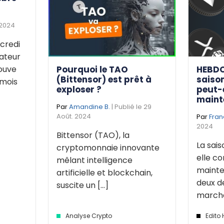
 2024
credi
dateur
Pourquoi le TAO
HEBDO
rouve
(Bittensor) est prêt à
saison
 mois
exploser ?
peut-
maint
Par
Amandine B.
| Publié le 29
Août. 2024
Par
Fran
2024
Bittensor (TAO), la
La sais
cryptomonnaie innovante
elle 
mêlant intelligence
mainte
artificielle et blockchain,
deux d
suscite un [...]
marché 
Analyse Crypto
Edito