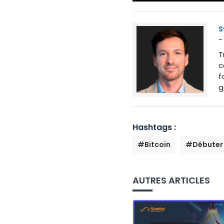
S
-
T
c
f
g
Hashtags :
#Bitcoin
#Débuter 
AUTRES ARTICLES