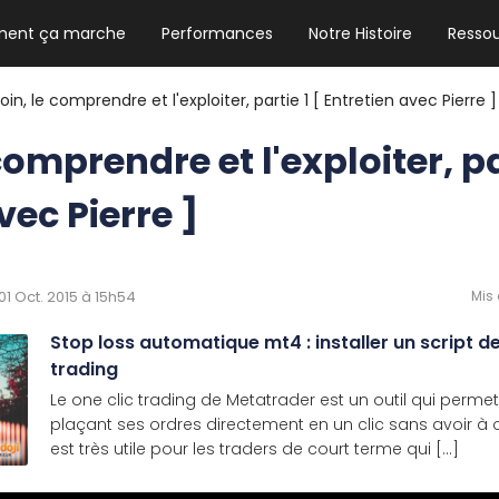
ent ça marche
Performances
Notre Histoire
Resso
NEWSLETTER HEBDO
Les news crypto dont vous avez besoin
coin, le comprendre et l'exploiter, partie 1 [ Entretien avec Pierre ]
comprendre et l'exploiter, pa
vec Pierre ]
GUIDE CRYPTO STRADOJI
Le guide ultime pour débuter dans les
cryptomonnaies
 01 Oct. 2015 à 15h54
Mis 
Stop loss automatique mt4 : installer un script d
trading
Le one clic trading de Metatrader est un outil qui per
plaçant ses ordres directement en un clic sans avoir à o
est très utile pour les traders de court terme qui [...]