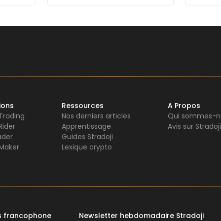
ions
Ressources
A Propos
 Trading
Nos derniers articles
Qui sommes-n
Rider
Apprentissage
Avis sur Stradoji
ader
Guides Stradoji
Maker
Lexique crypto
rs francophone
Newsletter hebdomadaire Stradoji