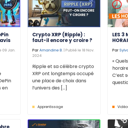
ePin
Crypto XRP (Ripple) :
LES 3 
 avis
faut-il encore y croire ?
HORAI
le 09 Jan.
Par
Amandine B.
| Publié le 18 Nov.
Par
Sylv
2024
« Quels
Ripple et sa célèbre crypto
horaire
e
XRP ont longtemps occupé
C’est s
DePin
une place de choix dans
questio
s en
l’univers des [...]
Apprentissage
Vidéo
obre