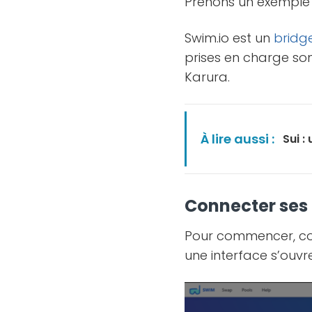
Prenons un exemple
Swim.io est un
bridg
prises en charge so
Karura.
À lire aussi :
Sui :
Connecter ses 
Pour commencer, conn
une interface s’ouvr