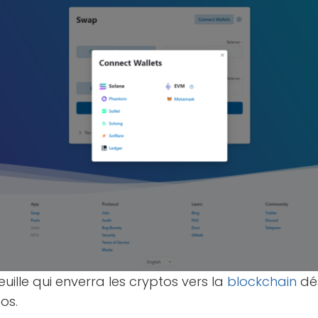
euille qui enverra les cryptos vers la
blockchain
dés
os.