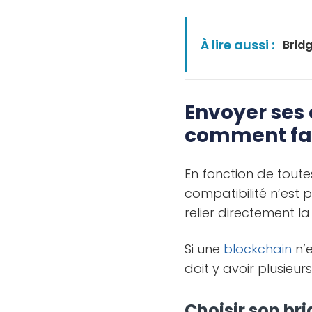
À lire aussi :
Bridg
Envoyer ses 
comment fai
En fonction de toutes
compatibilité n’est p
relier directement l
Si une
blockchain
n’e
doit y avoir plusieur
Choisir son br