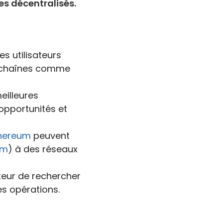
es décentralisés.
es utilisateurs
es chaînes comme
eilleures
 opportunités et
hereum
peuvent
um
) à des réseaux
ateur de rechercher
s opérations.