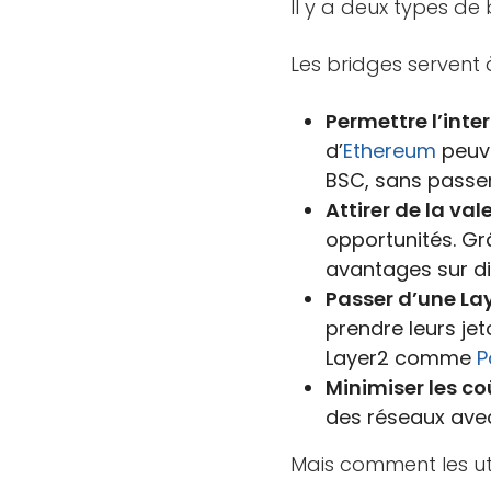
Il y a deux types de 
Les bridges servent à
Permettre l’inte
d’
Ethereum
peuve
BSC, sans passe
Attirer de la val
opportunités. Grâ
avantages sur di
Passer d’une Lay
prendre leurs jet
Layer2 comme
P
Minimiser les co
des réseaux ave
Mais comment les uti