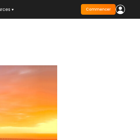
urces
Commencer