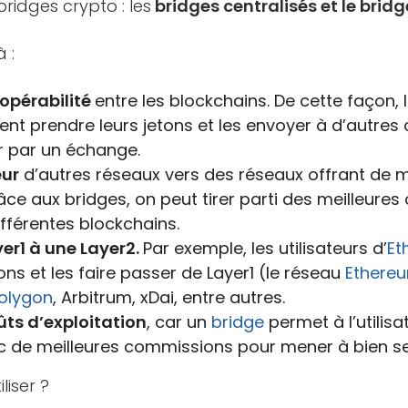
bridges crypto : les
bridges centralisés et le bridg
 :
ropérabilité
entre les blockchains. De cette façon, l
nt prendre leurs jetons et les envoyer à d’autr
r par un échange.
eur
d’autres réseaux vers des réseaux offrant de m
ce aux bridges, on peut tirer parti des meilleures
fférentes blockchains.
er1 à une Layer2.
Par exemple, les utilisateurs d’
Et
ons et les faire passer de Layer1 (le réseau
Ethere
olygon
, Arbitrum, xDai, entre autres.
ûts d’exploitation
, car un
bridge
permet à l’utilis
c de meilleures commissions pour mener à bien se
liser ?