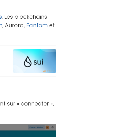
s
. Les blockchains
n
, Aurora,
Fantom
et
t sur « connecter »,