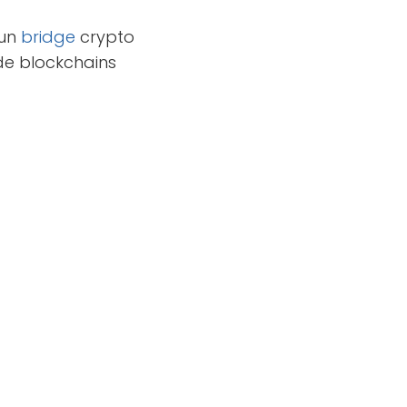
 un
bridge
crypto
de blockchains