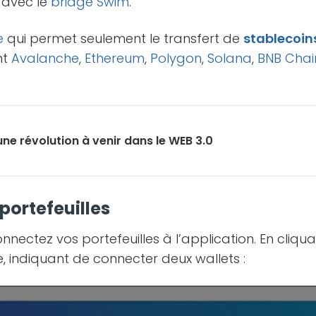
 avec le
bridge
Swim
.
e
qui permet seulement le transfert de
stablecoin
nt
Avalanche
,
Ethereum
,
Polygon
,
Solana
,
BNB Chai
 une révolution à venir dans le WEB 3.0
portefeuilles
ectez vos portefeuilles à l’application. En cliquan
e, indiquant de connecter deux wallets :