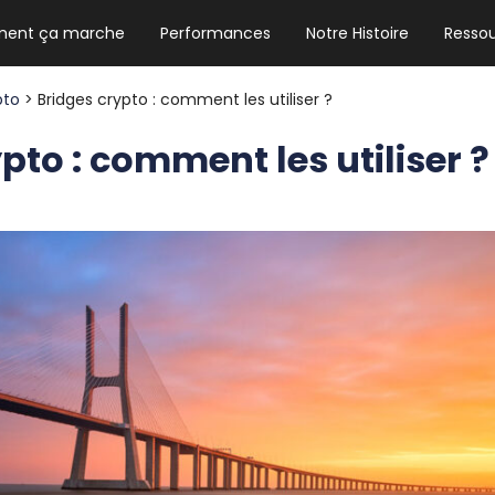
ent ça marche
Performances
Notre Histoire
Resso
NEWSLETTER HEBDO
Les news crypto dont vous avez besoin
pto
> Bridges crypto : comment les utiliser ?
pto : comment les utiliser ?
GUIDE CRYPTO STRADOJI
Le guide ultime pour débuter dans les
cryptomonnaies