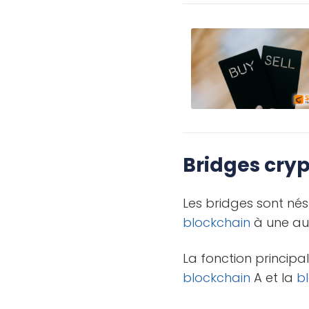
Bridges cry
Les bridges sont né
blockchain
à une au
La fonction principa
blockchain
A et la
b