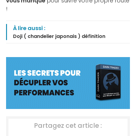
vous manque
pour suivre votre propre route
!
À lire aussi :
Doji ( chandelier japonais ) définition
Partagez cet article :