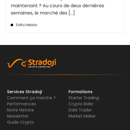
maintenant ? Au cours de deux dernières
semaines, le marché des [...]
Edito Hebdo
Services Stradoji
Formations
Comment ça marche ?
Starter Trading
Performances
Crypto Rider
Notre Histoire
Dark Trader
Newsletter
Market Maker
Guide Crypto