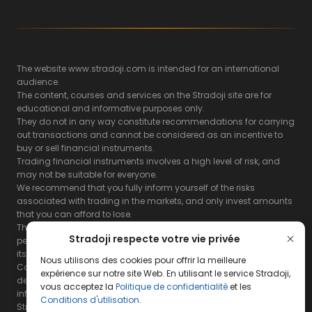
The website www.stradoji.com is intended for an international
audience.
The content, courses and services on the Stradoji site are for
educational and informative purposes only.
They do not in any way constitute recommendations for carrying
out transactions and cannot be considered as an incentive to
buy or sell financial instruments.
Trading financial instruments involves a high level of risk, and
may not be suitable for everyone.
We recommend that you fully inform yourself of the risks
associated with trading in the markets, and only invest amounts
that you can afford to lose.
The Stradoji site does not guarantee the results or the
Stradoji respecte votre vie privée
performance of products based on the information contained on
its site and its servers.
Nous utilisons des cookies pour offrir la meilleure
Consequently, the Stradoji site and its publishing company
expérience sur notre site Web. En utilisant le service Stradoji,
decline all responsibility in the use that may be made of this
vous acceptez la
Politique de confidentialité
et les
information and the consequences that may result therefrom.
Conditions d'utilisation
.
Stradoji Services are not authorized for US citizens or US residents.