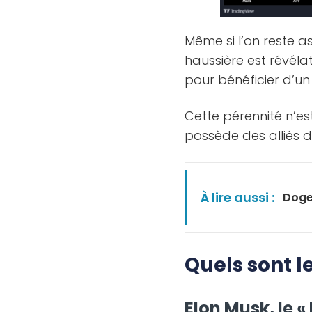
Même si l’on reste a
haussière est révélat
pour bénéficier d’
Cette pérennité n’e
possède des alliés de
À lire aussi :
Doge
Quels sont l
Elon Musk, le «