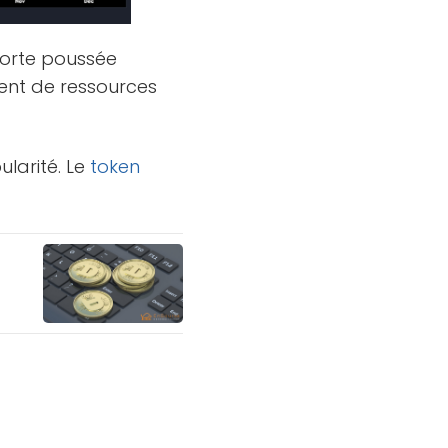
forte poussée
nt de ressources
larité. Le
token