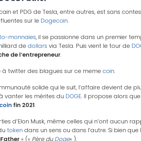
icain et PDG de Tesla, entre autres, est sans contes
fluentes sur le
Dogecoin
.
to-monnaies
, il se passionne dans un premier te
milliard de
dollars
via Tesla. Puis vient le tour de
DO
che de l’entrepreneur
.
e à twitter des blagues sur ce meme
coin
.
munauté solide qui le suit, l’affaire devient de pl
à vanter les mérites du
DOGE
. Il propose alors que
coin
fin 2021
.
orties d’Elon Musk, même celles qui n’ont aucun rap
 du
token
dans un sens ou dans l’autre. Si bien qu
Father
» («
Père du
Doge
« ).