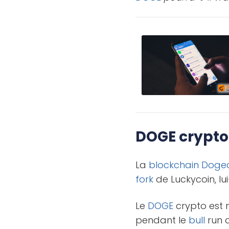
DOGE crypto
La
blockchain
Doge
fork
de Luckycoin, l
Le
DOGE
crypto est 
pendant le
bull
run 