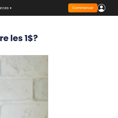
urces
Commencer
e les 1$?