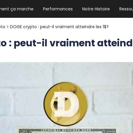
ent ça marche
Performances
Notre Histoire
Resso
NEWSLETTER HEBDO
Les news crypto dont vous avez besoin
pto
> DOGE crypto : peut-il vraiment atteindre les 1$?
 : peut-il vraiment atteindr
GUIDE CRYPTO STRADOJI
Le guide ultime pour débuter dans les
cryptomonnaies