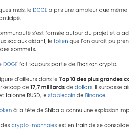
ues mois, le
DOGE
a pris une ampleur que même 
anticipé.
 communauté s’est formée autour du projet et a 
ux sociaux aidant, le
token
que l’on aurait pu pren
t des sommets.
le
DOGE
fait toujours partie de l’horizon crypto.
igure d’ailleurs dans le
Top 10 des plus grandes c
arketcap de
17,7 milliards
de
dollars
. Il surpasse 
et talonne BUSD, le
stablecoin
de
Binance
.
token
à la tête de Shiba a connu une explosion imp
é des
crypto-monnaies
est en train de se consolide