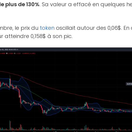
e plus de 130%
. Sa valeur a effacé en quelques h
bre, le prix du
token
oscillait autour des 0,06$. En 
 atteindre 0,158$ à son pic.