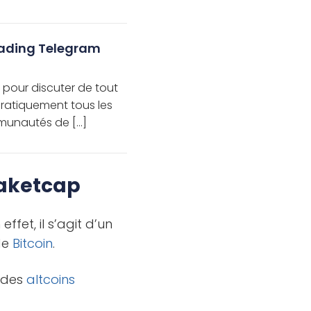
rading Telegram
pour discuter de tout
Pratiquement tous les
mmunautés de […]
maketcap
n effet, il s’agit d’un
de
Bitcoin
.
n des
altcoins