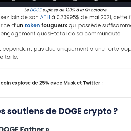
Le
DOGE
explose de 120% à la fin octobre
ssez loin de son
ATH
à 0,73995$ de mai 2021, cette 
rice d’
un
token
fougueux
qui possède suffisamme
un engagement quasi-total de sa communauté.
st cependant pas due uniquement à une forte popu
 taille.
coin explose de 25% avec Musk et Twitter :
es soutiens de DOGE crypto ?
 DOGE Father »