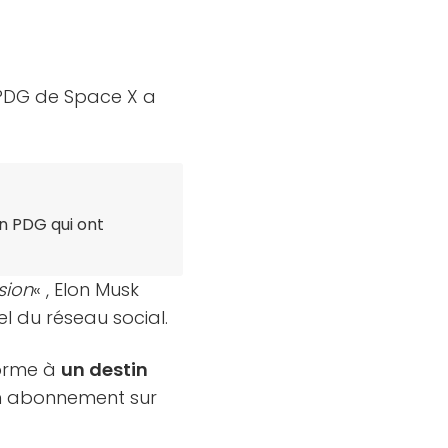
 PDG de Space X a
n PDG qui ont
sion
« , Elon Musk
el du réseau social.
forme à
un destin
 un abonnement sur