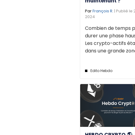
maintenant ?
Par
François R.
| Publié le
2024
Combien de temps p
durer une phase haus
Les crypto-actifs éta
dans une grande zone 
Edito Hebdo
HEBDO CRYPTO 🌎