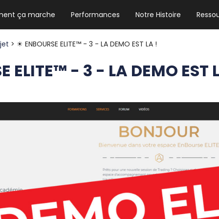
ent ça marche
Performances
Notre Histoire
Resso
NEWSLETTER HEBDO
Les news crypto dont vous avez besoin
ojet
> ☀ ENBOURSE ELITE™ - 3 - LA DEMO EST LA !
 ELITE™ - 3 - LA DEMO EST L
GUIDE CRYPTO STRADOJI
Le guide ultime pour débuter dans les
cryptomonnaies