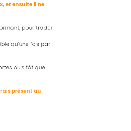
 et ensuite il ne
rformant, pour trader
ible qu’une fois par
ortes plus tôt que
rais présent au