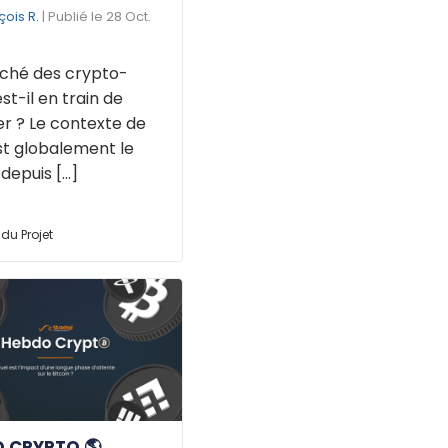
çois R.
| Publié le 28 Oct.
ché des crypto-
est-il en train de
r ? Le contexte de
st globalement le
puis [...]
du Projet
 CRYPTO 🌎