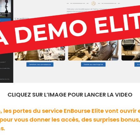
CLIQUEZ SUR L’IMAGE POUR LANCER LA VIDEO
 les portes du service EnBourse Elite vont ouvrir e
, pour vous donner les accès, des surprises bonus
s.