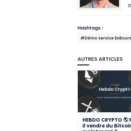
g
Hashtags :
#Démo service EnBour
AUTRES ARTICLES
HEBDO CRYPTO 🌎 
il vendre du Bitcoi