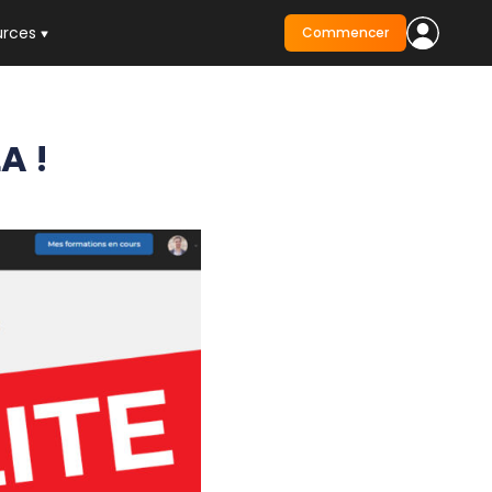
urces
Commencer
A !