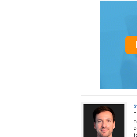
S
-
T
c
f