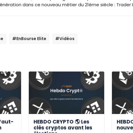
énération dans ce nouveau métier du 21ème siècle : Trader
se
#EnBourse Elite
#Vidéos
Faut-
HEBDO CRYPTO 🌎 Les
HEBDO
n
clés cryptos avant les
nouve