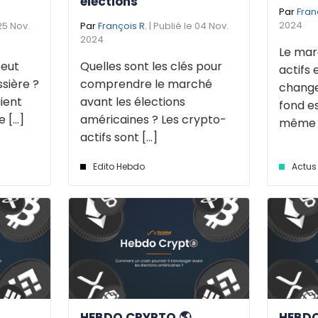
élections
Par
Fran
2024
 25 Nov.
Par
François R.
| Publié le 04 Nov.
2024
Le mar
eut
Quelles sont les clés pour
actifs 
sière ?
comprendre le marché
change
ient
avant les élections
fond e
[...]
américaines ? Les crypto-
même de
actifs sont [...]
Edito Hebdo
Actus 
HEBDO CRYPTO 🌎
HEBDO