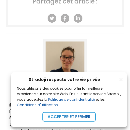
Partagez cet article :
Stradoji respecte votre vie privée
Amandine B.
Nous utilisons des cookies pour offrir la meilleure
- Rédactrice financière
expérience sur notre site Web. En utilisant le service Stradoji,
vous acceptez la
Politique de confidentialité
et les
Il y a quelques années, j'ai découvert le trading et
Conditions d'utilisation
.
l'univers des investissements boursiers grâce à
ACCEPTER ET FERMER
Sylvain. Mes actifs préférés ? Les cryptomonnaies.
Je suis persuadée qu'elles vont apporter de