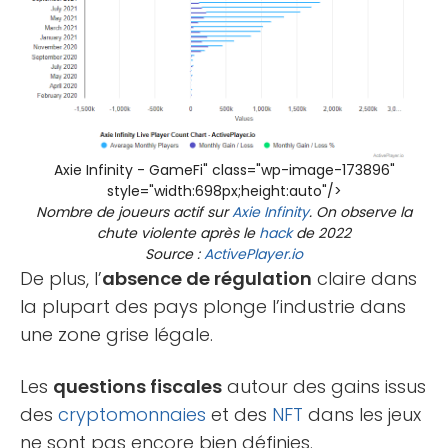
Axie Infinity - GameFi" class="wp-image-173896"
style="width:698px;height:auto"/>
Nombre de joueurs actif sur
Axie Infinity
. On observe la
chute violente après le
hack
de 2022
Source :
ActivePlayer.io
De plus, l’
absence de régulation
claire dans
la plupart des pays plonge l’industrie dans
une zone grise légale.
Les
questions fiscales
autour des gains issus
des
cryptomonnaies
et des
NFT
dans les jeux
ne sont pas encore bien définies.