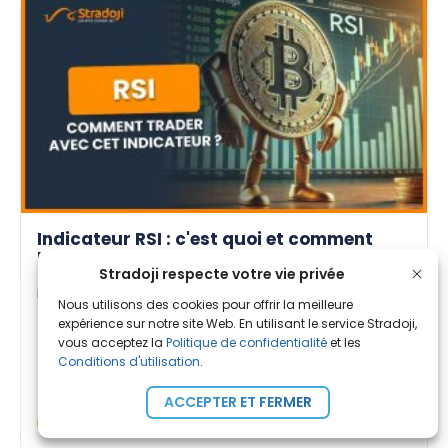
Indicateur RSI : c'est quoi et comment
l'exploiter dans votre trading ?
Stradoji respecte votre vie privée
Par
Amandine B.
| Publié le 19 Mar. 2025
Nous utilisons des cookies pour offrir la meilleure
expérience sur notre site Web. En utilisant le service Stradoji,
L’indicateur RSI est l’un des outils d’analyse
vous acceptez la
Politique de confidentialité
et les
technique les plus populaires en trading crypto.
Conditions d'utilisation
.
Il [...]
ACCEPTER ET FERMER
Apprentissage