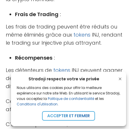
Frais de Trading
:
Les frais de trading peuvent être réduits ou
même éliminés grâce aux
tokens
INJ, rendant
le trading sur Injective plus attrayant.
Récompenses
:
Les détenteurs de
tokens
INJ peuvent gagner
des récompenses en participant à
Stradoji respecte votre vie privée
différentes activités sur la plateforme.
Nous utilisons des cookies pour offrir la meilleure
expérience sur notre site Web. En utilisant le service Stradoji,
vous acceptez la
Politique de confidentialité
et les
Ce qui peut être une petite mine d’or pour les
Conditions d'utilisation
.
aficionados de la crypto monnaie.
ACCEPTER ET FERMER
C’est ainsi que le
token
$INJ s’inscrit comme