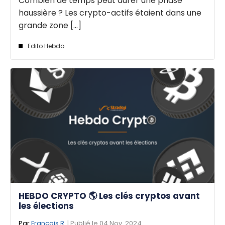
Combien de temps peut durer une phase
haussière ? Les crypto-actifs étaient dans une
grande zone [...]
Edito Hebdo
HEBDO CRYPTO 🌎 Les clés cryptos avant
les élections
Par
François R.
| Publié le 04 Nov. 2024