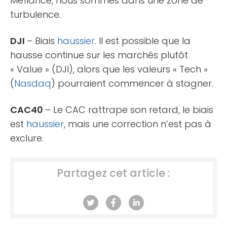
Méfiance, nous sommes dans une zone de
turbulence.
DJI
– Biais
haussier
. Il est possible que la
hausse continue sur les marchés plutôt
« Value » (DJI), alors que les valeurs « Tech »
(
Nasdaq
) pourraient commencer à stagner.
CAC40
– Le CAC rattrape son retard, le biais
est
haussier
, mais une correction n’est pas à
exclure.
Partagez cet article :