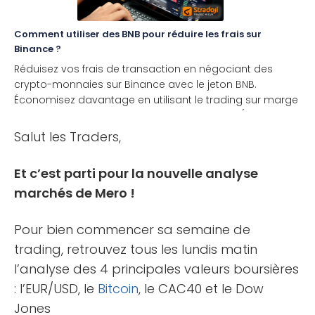
Comment utiliser des BNB pour réduire les frais sur
Binance ?
Réduisez vos frais de transaction en négociant des
crypto-monnaies sur Binance avec le jeton BNB.
Économisez davantage en utilisant le trading sur marge
ou les Futures. Qu’est-ce que le BNB ? Le BNB (Binance
[...]
Salut les Traders,
Et c’est parti pour la nouvelle analyse
marchés de Mero !
Pour bien commencer sa semaine de
trading, retrouvez tous les lundis matin
l’analyse des 4 principales valeurs boursières
: l’EUR/USD, le
Bitcoin
, le CAC40 et le Dow
Jones