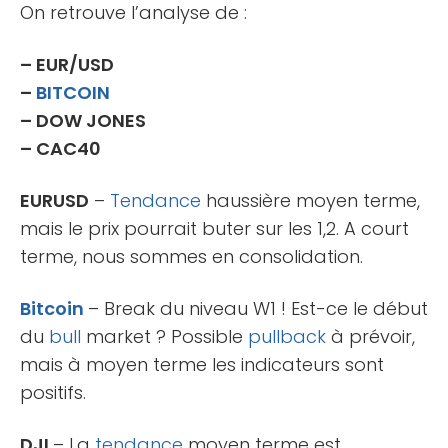
On retrouve l’analyse de :
– EUR/USD
–
BITCOIN
– DOW JONES
– CAC40
EURUSD
–
Tendance
haussière moyen terme,
mais le prix pourrait buter sur les 1,2. A court
terme, nous sommes en consolidation.
Bitcoin
– Break du niveau W1 ! Est-ce le début
du
bull
market ? Possible
pullback
à prévoir,
mais à moyen terme les indicateurs sont
positifs.
DJI
– La
tendance
moyen terme est