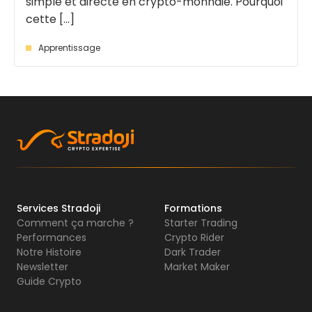
simple et directe en crypto-monnaie. Pourquoi
cette [...]
Apprentissage
Services Stradoji
Formations
Comment ça marche ?
Starter Trading
Performances
Crypto Rider
Notre Histoire
Dark Trader
Newsletter
Market Maker
Guide Crypto