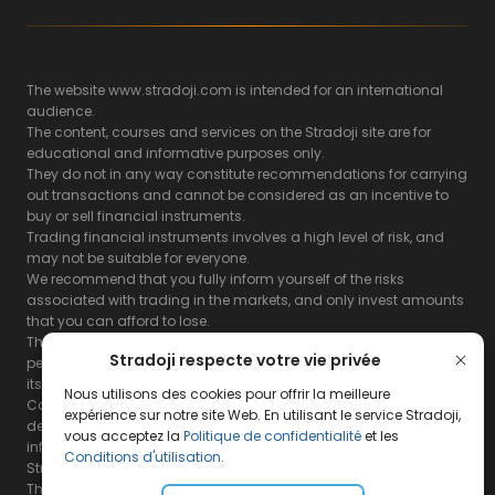
The website www.stradoji.com is intended for an international
audience.
The content, courses and services on the Stradoji site are for
educational and informative purposes only.
They do not in any way constitute recommendations for carrying
out transactions and cannot be considered as an incentive to
buy or sell financial instruments.
Trading financial instruments involves a high level of risk, and
may not be suitable for everyone.
We recommend that you fully inform yourself of the risks
associated with trading in the markets, and only invest amounts
that you can afford to lose.
The Stradoji site does not guarantee the results or the
Stradoji respecte votre vie privée
performance of products based on the information contained on
its site and its servers.
Nous utilisons des cookies pour offrir la meilleure
Consequently, the Stradoji site and its publishing company
expérience sur notre site Web. En utilisant le service Stradoji,
decline all responsibility in the use that may be made of this
vous acceptez la
Politique de confidentialité
et les
information and the consequences that may result therefrom.
Conditions d'utilisation
.
Stradoji Services are not authorized for US citizens or US residents.
The full legal notices are
available here.