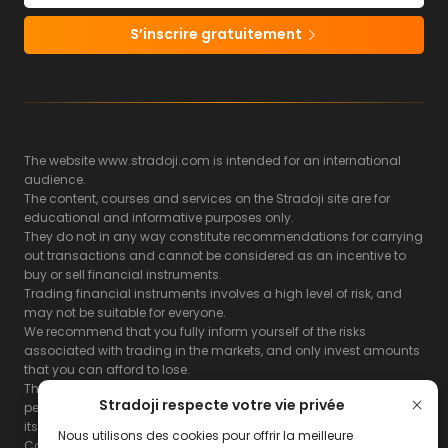
S’inscrire gratuitement
The website www.stradoji.com is intended for an international
audience.
The content, courses and services on the Stradoji site are for
educational and informative purposes only.
They do not in any way constitute recommendations for carrying
out transactions and cannot be considered as an incentive to
buy or sell financial instruments.
Trading financial instruments involves a high level of risk, and
may not be suitable for everyone.
We recommend that you fully inform yourself of the risks
associated with trading in the markets, and only invest amounts
that you can afford to lose.
The Stradoji site does not guarantee the results or the
Stradoji respecte votre vie privée
performance of products based on the information contained on
its site and its servers.
Nous utilisons des cookies pour offrir la meilleure
Consequently, the Stradoji site and its publishing company