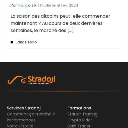
Par
François R.
| Publié le 19 Fév. 2024
La saison des altcoins peut-elle commencer
maintenant ? Au cours de deux dernières
semaines, le marché des [...]
Edito Hebdo
Services Stradoji
Formations
Comment ça marche ?
Starter Trading
Performances
Crypto Rider
Notre Histoire
Dark Trader