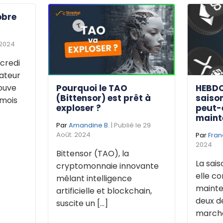
obre
 2024
credi
dateur
Pourquoi le TAO
HEBDO
rouve
(Bittensor) est prêt à
saison
 mois
exploser ?
peut-
maint
Par
Amandine B.
| Publié le 29
Août. 2024
Par
Fran
2024
Bittensor (TAO), la
La sais
cryptomonnaie innovante
elle 
mêlant intelligence
mainte
artificielle et blockchain,
deux d
suscite un [...]
marché 