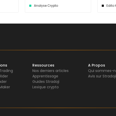
Analyse Crypto
Edito
ions
Ressources
A Propos
 Trading
Nos derniers articles
Qui sommes-n
Rider
Apprentissage
Avis sur Stradoji
ader
Guides Stradoji
Maker
Lexique crypto