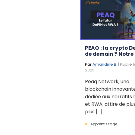
PEAQ : la crypto D
de demain ? Notre
Par
Amandine B.
| Publié 
2025
Peaq Network, une
blockchain innovant
dédiée aux narratifs 
et RWA, attire de plu
plus [...]
Apprentissage