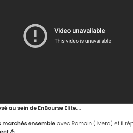
sé au sein de EnBourse Elite….
es marchés ensemble
avec Romain ( Mero) et il ré
ect 💪