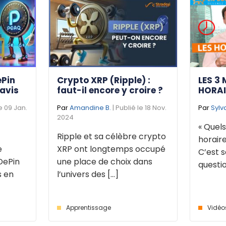
ePin
Crypto XRP (Ripple) :
LES 3 
 avis
faut-il encore y croire ?
HORAI
le 09 Jan.
Par
Amandine B.
| Publié le 18 Nov.
Par
Sylv
2024
« Quels
Ripple et sa célèbre crypto
horaire
e
XRP ont longtemps occupé
C’est s
DePin
une place de choix dans
questio
s en
l’univers des [...]
Apprentissage
Vidéo