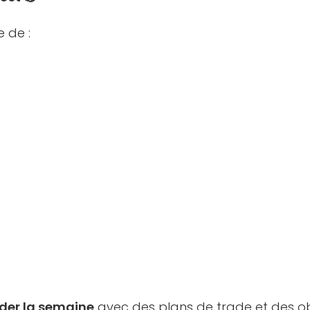
e de :
der la semaine
avec des plans de trade et des obj