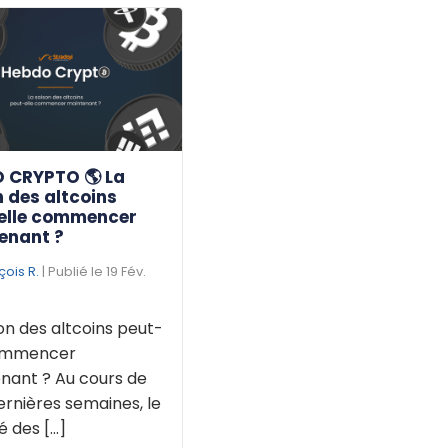
 CRYPTO 🌎 La
 des altcoins
elle commencer
enant ?
çois R.
| Publié le 19 Fév.
on des altcoins peut-
commencer
nant ? Au cours de
ernières semaines, le
des [...]