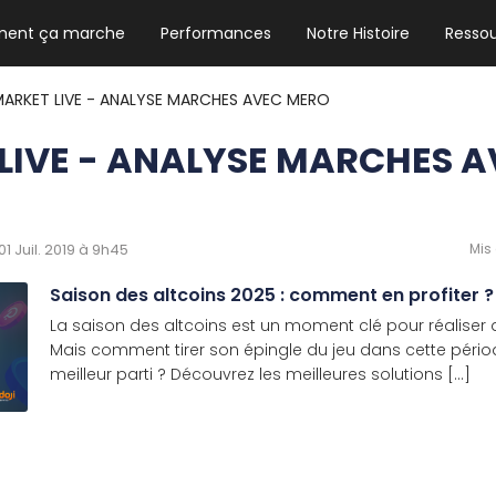
ent ça marche
Performances
Notre Histoire
Resso
NEWSLETTER HEBDO
Les news crypto dont vous avez besoin
 MARKET LIVE - ANALYSE MARCHES AVEC MERO
 LIVE - ANALYSE MARCHES 
GUIDE CRYPTO STRADOJI
Le guide ultime pour débuter dans les
 01 Juil. 2019 à 9h45
Mis 
cryptomonnaies
Saison des altcoins 2025 : comment en profiter ?
La saison des altcoins est un moment clé pour réaliser de
Mais comment tirer son épingle du jeu dans cette période 
meilleur parti ? Découvrez les meilleures solutions [...]