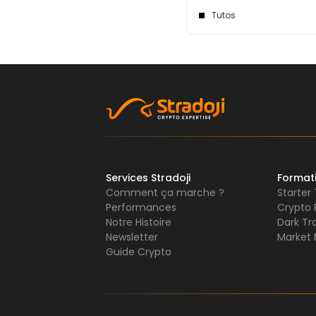
Tutos
Services Stradoji
Format
Comment ça marche ?
Starter
Performances
Crypto 
Notre Histoire
Dark Tr
Newsletter
Market 
Guide Crypto