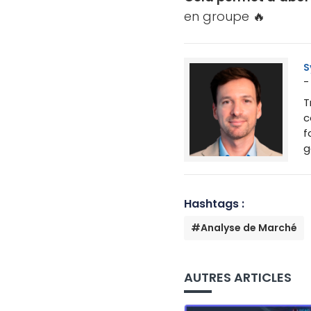
en groupe 🔥
S
-
T
c
f
g
Hashtags :
#Analyse de Marché
AUTRES ARTICLES