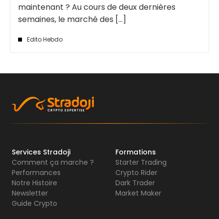
maintenant ? Au cours de deux dernières
semaines, le marché des [...]
Edito Hebdo
Services Stradoji
Formations
Comment ça marche ?
Starter Trading
Performances
Crypto Rider
Notre Histoire
Dark Trader
Newsletter
Market Maker
Guide Crypto