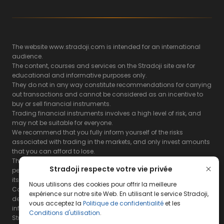
The website www.stradoji.com is intended for an international
audience.
The content, courses and services on the Stradoji site are for
educational and informative purposes only.
They do not in any way constitute recommendations for carrying
out transactions and cannot be considered as an incentive to
buy or sell financial instruments.
Trading financial instruments involves a high level of risk, and
may not be suitable for everyone.
We recommend that you fully inform yourself of the risks
associated with trading in the markets, and only invest amounts
that you can afford to lose.
The Stradoji site does not guarantee the results or the
Stradoji respecte votre vie privée
performance of products based on the information contained on
its site and its servers.
Nous utilisons des cookies pour offrir la meilleure
Consequently, the Stradoji site and its publishing company
expérience sur notre site Web. En utilisant le service Stradoji,
decline all responsibility in the use that may be made of this
vous acceptez la
Politique de confidentialité
et les
information and the consequences that may result therefrom.
Conditions d'utilisation
.
Stradoji Services are not authorized for US citizens or US residents.