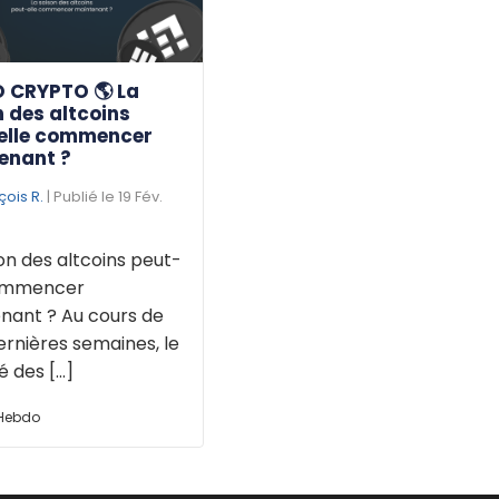
 CRYPTO 🌎 La
 des altcoins
elle commencer
enant ?
çois R.
| Publié le 19 Fév.
on des altcoins peut-
commencer
nant ? Au cours de
ernières semaines, le
des [...]
 Hebdo