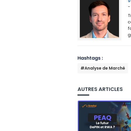
S
-
T
c
f
g
Hashtags :
#Analyse de Marché
AUTRES ARTICLES