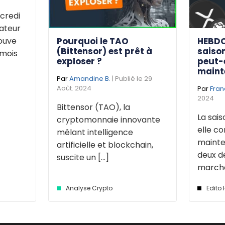
credi
dateur
Pourquoi le TAO
HEBDO
rouve
(Bittensor) est prêt à
saison
 mois
exploser ?
peut-
maint
Par
Amandine B.
| Publié le 29
Août. 2024
Par
Fran
2024
Bittensor (TAO), la
La sais
cryptomonnaie innovante
elle 
mêlant intelligence
mainte
artificielle et blockchain,
deux d
suscite un [...]
marché 
Analyse Crypto
Edito