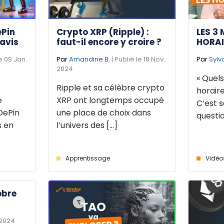
ePin
Crypto XRP (Ripple) :
LES 3 
 avis
faut-il encore y croire ?
HORAI
le 09 Jan.
Par
Amandine B.
| Publié le 18 Nov.
Par
Sylv
2024
« Quels
Ripple et sa célèbre crypto
horaire
e
XRP ont longtemps occupé
C’est s
DePin
une place de choix dans
questio
s en
l’univers des [...]
Apprentissage
Vidéo
obre
 2024