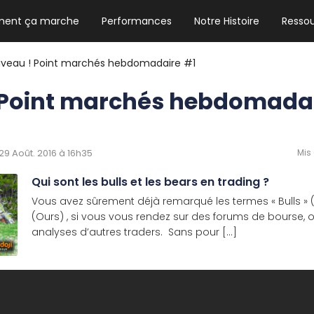
ent ça marche
Performances
Notre Histoire
Resso
NEWSLETTER HEBDO
Les news crypto dont vous avez besoin
uveau ! Point marchés hebdomadaire #1
 Point marchés hebdomadai
GUIDE CRYPTO STRADOJI
Le guide ultime pour débuter dans les
e 29 Août. 2016 à 16h35
Mis 
cryptomonnaies
Qui sont les bulls et les bears en trading ?
Vous avez sûrement déjà remarqué les termes « Bulls » (
(Ours) , si vous vous rendez sur des forums de bourse, 
analyses d’autres traders. Sans pour [...]