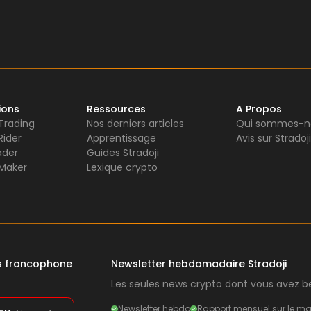
ions
Ressources
A Propos
 Trading
Nos derniers articles
Qui sommes-n
Rider
Apprentissage
Avis sur Stradoji
ader
Guides Stradoji
Maker
Lexique crypto
rs francophone
Newsletter hebdomadaire Stradoji
Les seules news crypto dont vous avez be
Newsletter hebdo
Rapport mensuel sur le ma