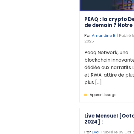
PEAQ : la crypto D
de demain ? Notre
Par
Amandine B.
| Publié 
2025
Peaq Network, une
blockchain innovant
dédiée aux narratifs 
et RWA, attire de plu
plus [...]
Apprentissage
Live Mensuel [Oct
2024] :
Par
Eva
| Publié le 09 Oct.