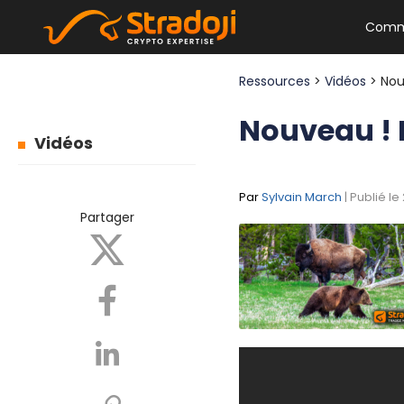
Comm
Ressources
>
Vidéos
> No
Nouveau !
Vidéos
Par
Sylvain March
| Publié l
Partager