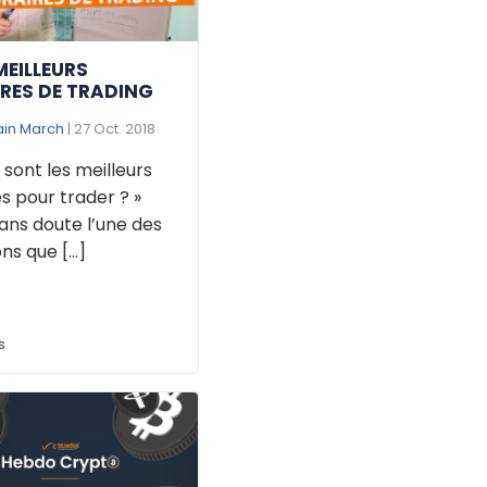
MEILLEURS
RES DE TRADING
ain March
| 27 Oct. 2018
 sont les meilleurs
s pour trader ? »
ans doute l’une des
ns que [...]
s