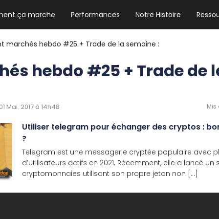
ent ça marche
Performances
Notre Histoire
Resso
NEWSLETTER HEBDO
Les news crypto dont vous avez besoin
nt marchés hebdo #25 + Trade de la semaine :
hés hebdo #25 + Trade de l
GUIDE CRYPTO STRADOJI
Le guide ultime pour débuter dans les
 01 Mai. 2017 à 14h48
Mis 
cryptomonnaies
Utiliser telegram pour échanger des cryptos : b
?
Telegram est une messagerie cryptée populaire avec pl
d’utilisateurs actifs en 2021. Récemment, elle a lancé u
cryptomonnaies utilisant son propre jeton non [...]