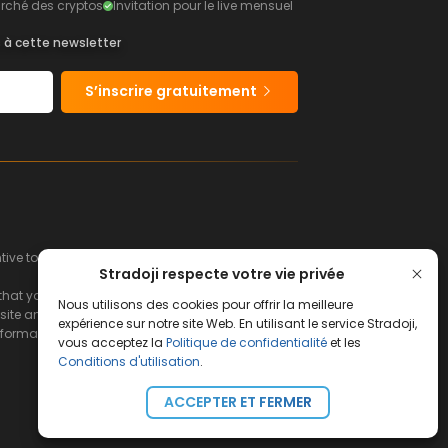
rché des cryptos
Invitation pour le live mensuel
s à cette newsletter
S’inscrire gratuitement
e to buy or sell financial instruments.
Stradoji respecte votre vie privée
hat you can afford to lose.
Nous utilisons des cookies pour offrir la meilleure
ite and its servers.
expérience sur notre site Web. En utilisant le service Stradoji,
s information and the consequences that may
vous acceptez la
Politique de confidentialité
et les
Conditions d'utilisation
.
ACCEPTER ET FERMER