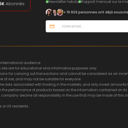
Newsletter hebdo
Rapport mensuel sur le ma
5K
Abonnés
+ 19 603 personnes ont déjà souscri
 international audience.
i site are for educational and informative purposes only.
ns for carrying out transactions and cannot be considered as an incentiv
l of risk, and may not be suitable for everyone.
he risks associated with trading in the markets, and only invest amounts t
or the performance of products based on the information contained on its s
ing company decline all responsibility in the use that may be made of thi
s or US residents.