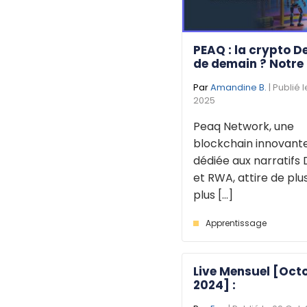
PEAQ : la crypto D
de demain ? Notre
Par
Amandine B.
| Publié 
2025
Peaq Network, une
blockchain innovant
dédiée aux narratifs 
et RWA, attire de plu
plus [...]
Apprentissage
Live Mensuel [Oct
2024] :