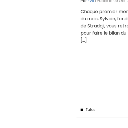
Par
Eva
| Publié le 09 Oct.
Chaque premier mer
du mois, Sylvain, fon
de Stradoji, vous ret
pour faire le bilan du
[...]
Tutos