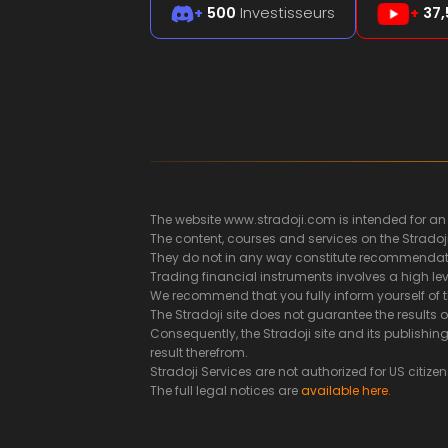
+
500
Investisseurs
+
37,
The website www.stradoji.com is intended for an
The content, courses and services on the Stradoj
They do not in any way constitute recommendatio
Trading financial instruments involves a high leve
We recommend that you fully inform yourself of t
The Stradoji site does not guarantee the results 
Consequently, the Stradoji site and its publish
result therefrom.
Stradoji Services are not authorized for US citizen
The full legal notices are
available here.