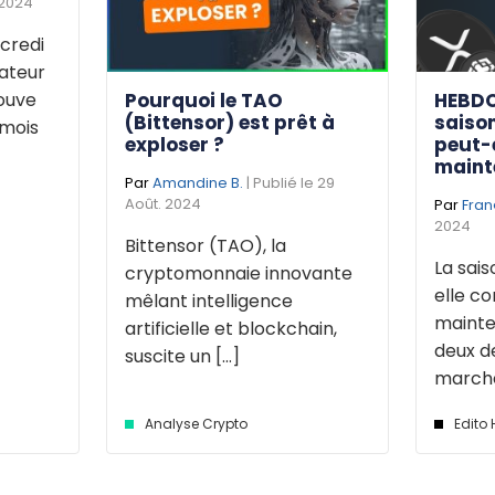
 2024
credi
dateur
Pourquoi le TAO
HEBDO
rouve
(Bittensor) est prêt à
saison
 mois
exploser ?
peut-
maint
Par
Amandine B.
| Publié le 29
Août. 2024
Par
Fran
2024
Bittensor (TAO), la
La sais
cryptomonnaie innovante
elle 
mêlant intelligence
mainte
artificielle et blockchain,
deux d
suscite un [...]
marché 
Analyse Crypto
Edito