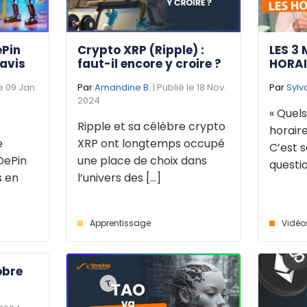
ePin
Crypto XRP (Ripple) :
LES 3 
 avis
faut-il encore y croire ?
HORAI
le 09 Jan.
Par
Amandine B.
| Publié le 18 Nov.
Par
Sylv
2024
« Quels
Ripple et sa célèbre crypto
horaire
e
XRP ont longtemps occupé
C’est s
DePin
une place de choix dans
questio
s en
l’univers des [...]
Apprentissage
Vidéo
obre