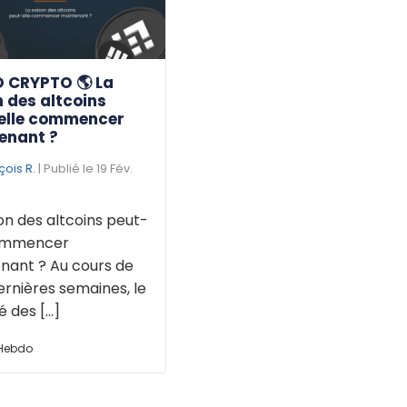
 CRYPTO 🌎 La
 des altcoins
elle commencer
enant ?
çois R.
| Publié le 19 Fév.
on des altcoins peut-
commencer
nant ? Au cours de
ernières semaines, le
des [...]
 Hebdo