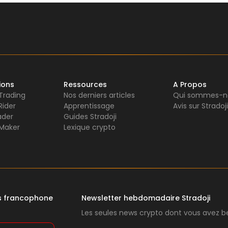
ions
Ressources
A Propos
 Trading
Nos derniers articles
Qui sommes-n
Rider
Apprentissage
Avis sur Stradoji
ader
Guides Stradoji
Maker
Lexique crypto
rs francophone
Newsletter hebdomadaire Stradoji
Les seules news crypto dont vous avez be