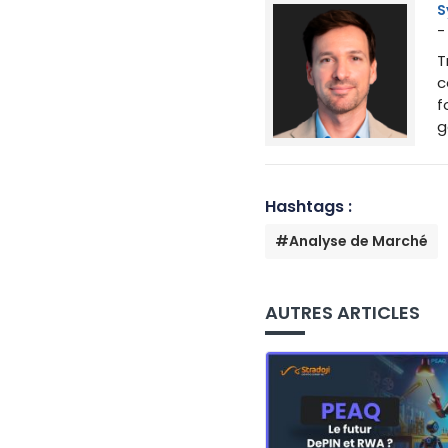
S
-
T
c
f
g
Hashtags :
#Analyse de Marché
AUTRES ARTICLES