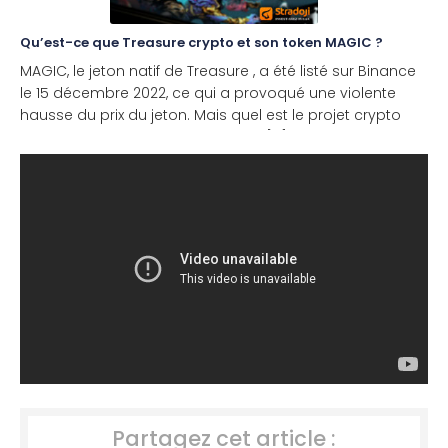
Qu’est-ce que Treasure crypto et son token MAGIC ?
MAGIC, le jeton natif de Treasure , a été listé sur Binance
le 15 décembre 2022, ce qui a provoqué une violente
hausse du prix du jeton. Mais quel est le projet crypto
derrière ce jeton ? MAGIC a-t-il de [...]
Partagez cet article :