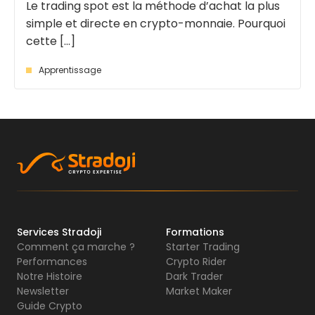
Le trading spot est la méthode d’achat la plus
simple et directe en crypto-monnaie. Pourquoi
cette [...]
Apprentissage
Services Stradoji
Formations
Comment ça marche ?
Starter Trading
Performances
Crypto Rider
Notre Histoire
Dark Trader
Newsletter
Market Maker
Guide Crypto