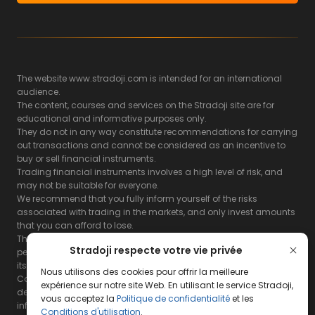
The website www.stradoji.com is intended for an international
audience.
The content, courses and services on the Stradoji site are for
educational and informative purposes only.
They do not in any way constitute recommendations for carrying
out transactions and cannot be considered as an incentive to
buy or sell financial instruments.
Trading financial instruments involves a high level of risk, and
may not be suitable for everyone.
We recommend that you fully inform yourself of the risks
associated with trading in the markets, and only invest amounts
that you can afford to lose.
The Stradoji site does not guarantee the results or the
Stradoji respecte votre vie privée
performance of products based on the information contained on
its site and its servers.
Nous utilisons des cookies pour offrir la meilleure
Consequently, the Stradoji site and its publishing company
expérience sur notre site Web. En utilisant le service Stradoji,
decline all responsibility in the use that may be made of this
vous acceptez la
Politique de confidentialité
et les
information and the consequences that may result therefrom.
Conditions d'utilisation
.