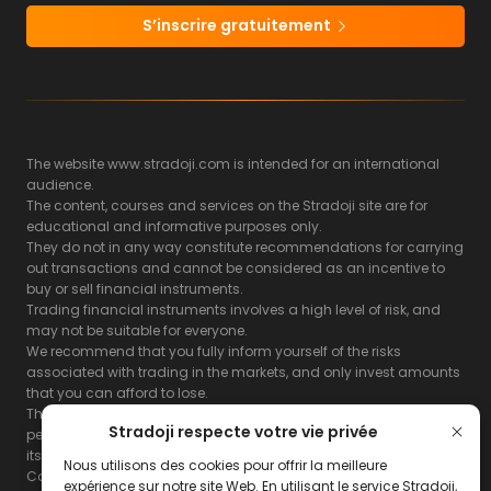
S’inscrire gratuitement
The website www.stradoji.com is intended for an international
audience.
The content, courses and services on the Stradoji site are for
educational and informative purposes only.
They do not in any way constitute recommendations for carrying
out transactions and cannot be considered as an incentive to
buy or sell financial instruments.
Trading financial instruments involves a high level of risk, and
may not be suitable for everyone.
We recommend that you fully inform yourself of the risks
associated with trading in the markets, and only invest amounts
that you can afford to lose.
The Stradoji site does not guarantee the results or the
Stradoji respecte votre vie privée
performance of products based on the information contained on
its site and its servers.
Nous utilisons des cookies pour offrir la meilleure
Consequently, the Stradoji site and its publishing company
expérience sur notre site Web. En utilisant le service Stradoji,