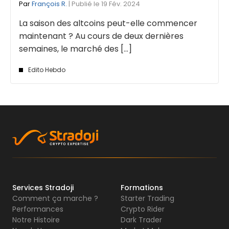
Par
François R.
| Publié le 19 Fév. 2024
La saison des altcoins peut-elle commencer
maintenant ? Au cours de deux dernières
semaines, le marché des [...]
Edito Hebdo
Services Stradoji
Formations
Comment ça marche ?
Starter Trading
Performances
Crypto Rider
Notre Histoire
Dark Trader