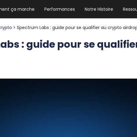
ent ça marche
Performances
Notre Histoire
Resso
NEWSLETTER HEBDO
Les news crypto dont vous avez besoin
Crypto
> Spectrum Labs : guide pour se qualifier au crypto airdro
bs : guide pour se qualifie
GUIDE CRYPTO STRADOJI
Le guide ultime pour débuter dans les
cryptomonnaies