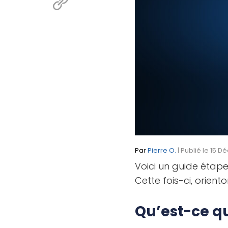
Par
Pierre O.
| Publié le 15 D
Voici un guide étap
Cette fois-ci, orien
Qu’est-ce q