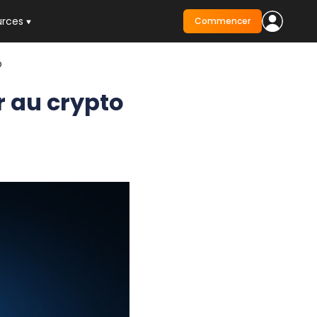
urces
Commencer
p
r au crypto