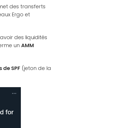
rmet des transferts
seaux Ergo et
avoir des liquidités
terme un
AMM
ns de SPF
(jeton de la