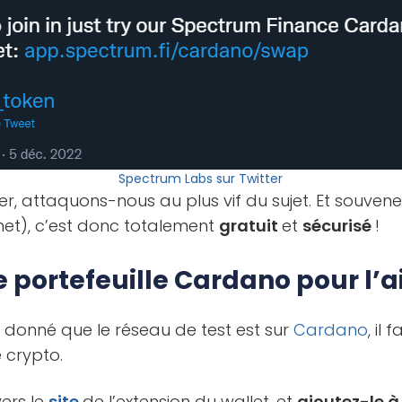
Spectrum Labs sur Twitter
der, attaquons-nous au plus vif du sujet. Et souvene
net), c’est donc totalement
gratuit
et
sécurisé
!
e portefeuille Cardano pour l’a
 donné que le réseau de test est sur
Cardano
, il
 crypto.
ers le
site
de l’extension du wallet, et
ajoutez-le à