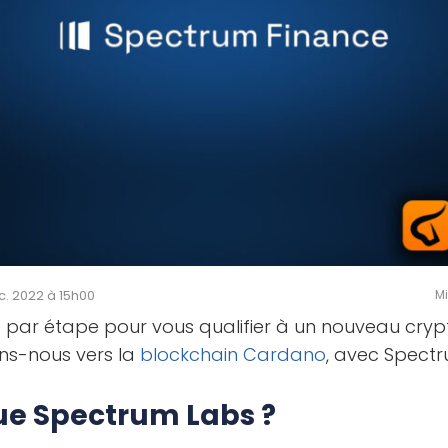
éc. 2022 à 15h00
Mi
e par étape pour vous qualifier à un nouveau cry
tons-nous vers la
blockchain
Cardano
, avec Spect
ue Spectrum Labs ?