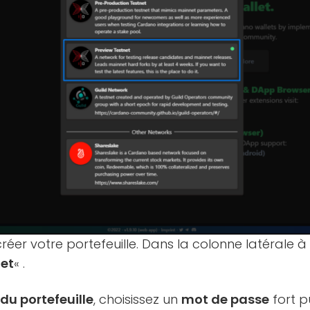
créer votre portefeuille. Dans la colonne latérale à
let
« .
du portefeuille
, choisissez un
mot de passe
fort p