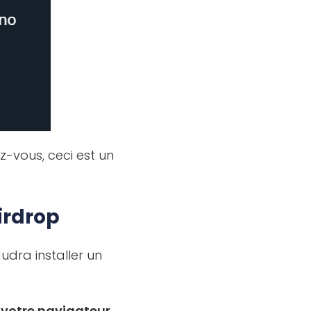
z-vous, ceci est un
irdrop
 faudra installer un
 votre navigateur
.