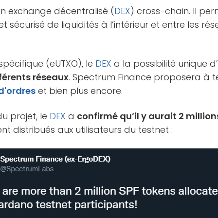
n exchange décentralisé (
DEX
) cross-chain. Il pe
t sécurisé de liquidités à l’intérieur et entre les ré
pécifique (eUTXO), le
DEX
a la possibilité unique d’
fférents réseaux
. Spectrum Finance proposera à 
d'ordres
et bien plus encore.
u projet, le
DEX
a
confirmé qu’il y aurait 2 millio
t distribués aux utilisateurs du testnet :