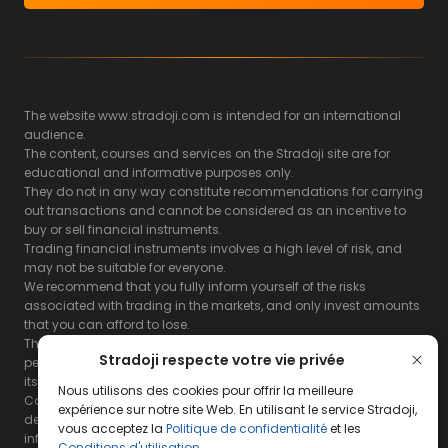
The website www.stradoji.com is intended for an international
audience.
The content, courses and services on the Stradoji site are for
educational and informative purposes only.
They do not in any way constitute recommendations for carrying
out transactions and cannot be considered as an incentive to
buy or sell financial instruments.
Trading financial instruments involves a high level of risk, and
may not be suitable for everyone.
We recommend that you fully inform yourself of the risks
associated with trading in the markets, and only invest amounts
that you can afford to lose.
The Stradoji site does not guarantee the results or the
Stradoji respecte votre vie privée
performance of products based on the information contained on
its site and its servers.
Nous utilisons des cookies pour offrir la meilleure
Consequently, the Stradoji site and its publishing company
expérience sur notre site Web. En utilisant le service Stradoji,
decline all responsibility in the use that may be made of this
vous acceptez la
Politique de confidentialité
et les
information and the consequences that may result therefrom.
Conditions d'utilisation
.