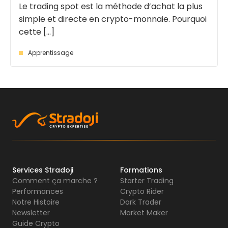
Le trading spot est la méthode d’achat la plus
simple et directe en crypto-monnaie. Pourquoi
cette [...]
Apprentissage
Services Stradoji
Formations
Comment ça marche ?
Starter Trading
Performances
Crypto Rider
Notre Histoire
Dark Trader
Newsletter
Market Maker
Guide Crypto