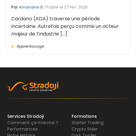
Par
Amandine B.
| Publié le 27 Fév. 2025
Cardano (ADA) traverse une période
incertaine. Autrefois perçu comme un acteur
majeur de l’industrie [...]
Apprentissage
Services Stradoji
Formations
Comment ça marche ?
Starter Trading
Performances
Crypto Rider
Notre Histoire
Dark Trader