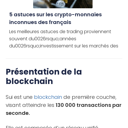
5 astuces sur les crypto-monnaies
inconnues des français
Les meilleures astuces de trading proviennent
souvent du0026rsquo;années
du0026rsquo;investissement sur les marchés des
crypto-monnaies. Grâce à cet article dédié et
complet, tout investisseur peut apprendre les […]
Présentation de la
blockchain
Sui est une
blockchain
de première couche,
visant atteindre les
130 000 transactions par
seconde.
Elle est composée d’un réseau unifié