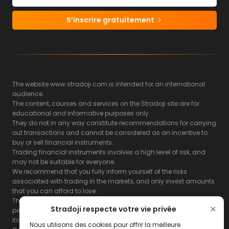
S’inscrire gratuitement
The website www.stradoji.com is intended for an international
audience.
The content, courses and services on the Stradoji site are for
educational and informative purposes only.
They do not in any way constitute recommendations for carrying
out transactions and cannot be considered as an incentive to
buy or sell financial instruments.
Trading financial instruments involves a high level of risk, and
may not be suitable for everyone.
We recommend that you fully inform yourself of the risks
associated with trading in the markets, and only invest amounts
that you can afford to lose.
The Stradoji site does not guarantee the results or the
Stradoji respecte votre vie privée
performance of products based on the information contained on
its site and its servers.
Nous utilisons des cookies pour offrir la meilleure