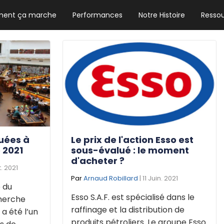
ent ça marche
Performances
Notre Histoire
Resso
NEWSLETTER HEBDO
Les news crypto dont vous avez besoin
GUIDE CRYPTO STRADOJI
Le guide ultime pour débuter dans les
cryptomonnaies
uées à
Le prix de l'action Esso est
 2021
sous-évalué : le moment
d'acheter ?
. 2021
Par
Arnaud Robillard
| 11 Juin. 2021
e du
Esso S.A.F. est spécialisé dans le
cherche
raffinage et la distribution de
a été l’un
produits pétroliers. Le groupe Esso