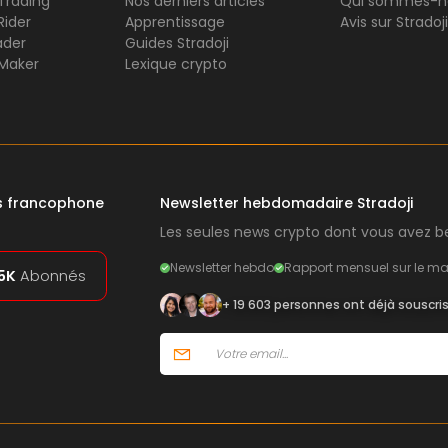
 Trading
Nos derniers articles
Qui sommes-n
Rider
Apprentissage
Avis sur Stradoji
ader
Guides Stradoji
Maker
Lexique crypto
rs francophone
Newsletter hebdomadaire Stradoji
Les seules news crypto dont vous avez be
Newsletter hebdo
Rapport mensuel sur le ma
5K
Abonnés
+ 19 603 personnes ont déjà souscri