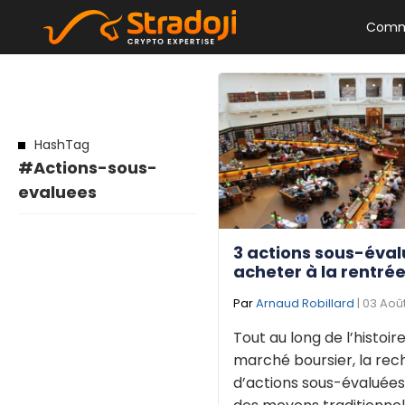
Comm
HashTag
#Actions-sous-
evaluees
3 actions sous-éval
acheter à la rentrée
Par
Arnaud Robillard
| 03 Août
Tout au long de l’histoir
marché boursier, la re
d’actions sous-évaluées 