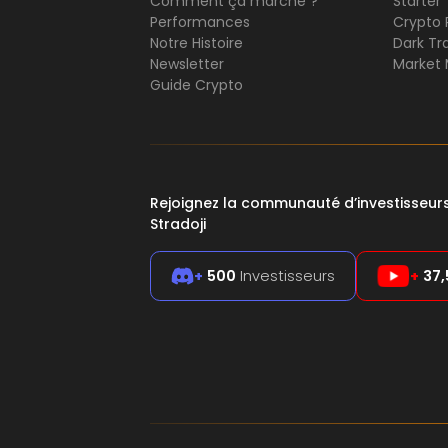
Comment ça marche ?
Starter
Performances
Crypto 
Notre Histoire
Dark Tr
Newsletter
Market 
Guide Crypto
Rejoignez la communauté d’investisseu
Stradoji
+
500
Investisseurs
+
37,