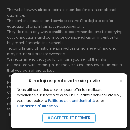
The website www.stradoji.com is intended for an international
audience.
The content, courses and services on the Stradoji site are for
educational and informative purposes only.
They do not in any way constitute recommendations for carrying
out transactions and cannot be considered as an incentive to
buy or sell financial instruments.
Trading financial instruments involves a high level of risk, and
may not be suitable for everyone.
We recommend that you fully inform yourself of the risks
associated with trading in the markets, and only invest amounts
that you can afford to lose.
The Stradoji site does not guarantee the results or the
Stradoji respecte votre vie privée
performance of products based on the information contained on
its site and its servers.
Nous utilisons des cookies pour offrir la meilleure
Consequently, the Stradoji site and its publishing company
expérience sur notre site Web. En utilisant le service Stradoji,
decline all responsibility in the use that may be made of this
vous acceptez la
Politique de confidentialité
et les
information and the consequences that may result therefrom.
Conditions d'utilisation
.
Stradoji Services are not authorized for US citizens or US residents.
The full legal notices are
available here.
ACCEPTER ET FERMER