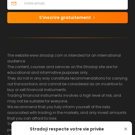
S’inscrire gratuitement
The website www.stradoji.com is intended for an international
audience.
The content, courses and services on the Stradoji site are for
educational and informative purposes only.
They do not in any way constitute recommendations for carrying
out transactions and cannot be considered as an incentive to
buy or sell financial instruments.
Trading financial instruments involves a high level of risk, and
may not be suitable for everyone.
We recommend that you fully inform yourself of the risks
associated with trading in the markets, and only invest amounts
that you can afford to lose.
The Stradoji site does not guarantee the results or the
Stradoji respecte votre vie privée
performance of products based on the information contained on