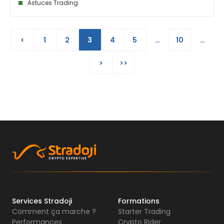
Astuces Trading
<
1
2
3
4
5
…
10
…
>
>>
Services Stradoji
Formations
Comment ça marche ?
Starter Trading
Performances
Crypto Rider