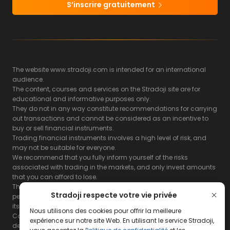
S’inscrire gratuitement
The website www.stradoji.com is intended for an international
audience.
The content, courses and services on the Stradoji site are for
educational and informative purposes only.
They do not in any way constitute recommendations for carrying
out transactions and cannot be considered as an incentive to
buy or sell financial instruments.
Trading financial instruments involves a high level of risk, and
may not be suitable for everyone.
We recommend that you fully inform yourself of the risks
associated with trading in the markets, and only invest amounts
that you can afford to lose.
The Stradoji site does not guarantee the results or the
Stradoji respecte votre vie privée
performance of products based on the information contained on
its site and its servers.
Nous utilisons des cookies pour offrir la meilleure
Consequently, the Stradoji site and its publishing company
expérience sur notre site Web. En utilisant le service Stradoji,
decline all responsibility in the use that may be made of this