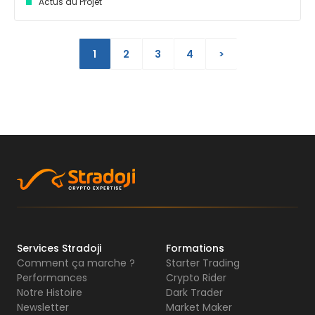
Actus du Projet
1
2
3
4
>
Services Stradoji
Formations
Comment ça marche ?
Starter Trading
Performances
Crypto Rider
Notre Histoire
Dark Trader
Newsletter
Market Maker