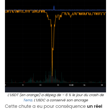
L’USDT (en orange) a dépeg de – 6 % le jour du crash de
Terra
. L’USDC a conservé son ancrage
Cette chute a eu pour conséquence
un réel