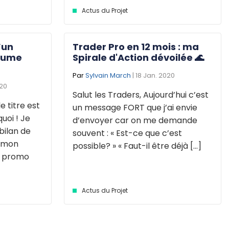
Actus du Projet
’un
Trader Pro en 12 mois : ma
laume
Spirale d'Action dévoilée 🌊
Par
Sylvain March
| 18 Jan. 2020
020
Salut les Traders, Aujourd’hui c’est
le titre est
un message FORT que j’ai envie
quoi ! Je
d’envoyer car on me demande
 bilan de
souvent : « Est-ce que c’est
, mon
possible? » « Faut-il être déjà [...]
a promo
Actus du Projet