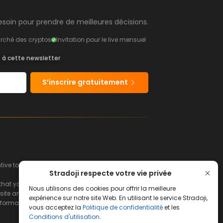
soin pour prendre de meilleures décisions.
rché des cryptos
Invitation pour le live mensuel
s à cette newsletter
S’inscrire gratuitement
e to buy or sell financial instruments.
Stradoji respecte votre vie privée
hat you can afford to lose.
Nous utilisons des cookies pour offrir la meilleure
ite and its servers.
expérience sur notre site Web. En utilisant le service Stradoji,
s information and the consequences that may
vous acceptez la
Politique de confidentialité
et les
Conditions d'utilisation
.