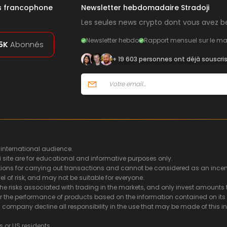
rs francophone
Newsletter hebdomadaire Stradoji
Les seules news crypto dont vous avez be
Newsletter hebdo
Rapport mensuel sur le ma
5K
Abonnés
+ 19 603 personnes ont déjà souscri
 international audience.
i site are for educational and informative purposes only.
ns for carrying out transactions and cannot be considered as an incentiv
l of risk, and may not be suitable for everyone.
he risks associated with trading in the markets, and only invest amounts t
or the performance of products based on the information contained on its s
ing company decline all responsibility in the use that may be made of thi
s or US residents.