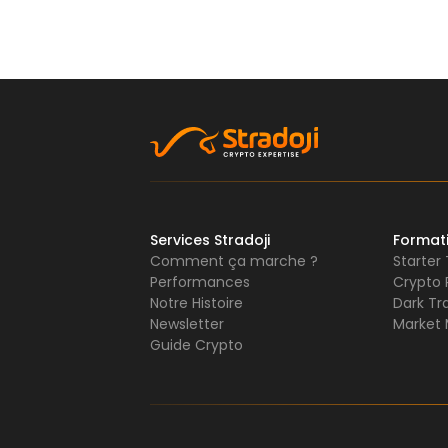
Services Stradoji
Format
Comment ça marche ?
Starter
Performances
Crypto 
Notre Histoire
Dark Tr
Newsletter
Market 
Guide Crypto