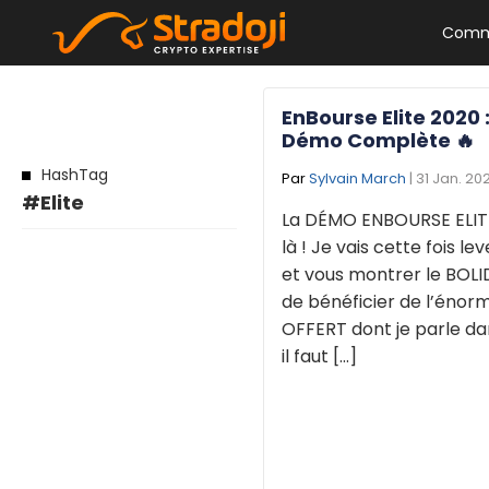
Comm
EnBourse Elite 2020 
Démo Complète 🔥
HashTag
Par
Sylvain March
| 31 Jan. 20
#Elite
La DÉMO ENBOURSE ELIT
là ! Je vais cette fois lev
et vous montrer le BOLID
de bénéficier de l’éno
OFFERT dont je parle dan
il faut [...]