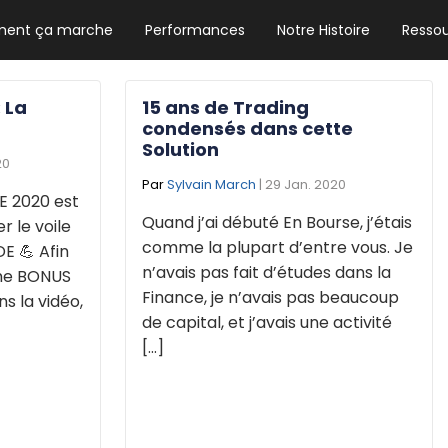
ent ça marche
Performances
Notre Histoire
Resso
NEWSLETTER HEBDO
Les news crypto dont vous avez besoin
: La
15 ans de Trading
condensés dans cette
Solution
20
GUIDE CRYPTO STRADOJI
Par
Sylvain March
| 29 Jan. 2020
E 2020 est
Le guide ultime pour débuter dans les
Quand j’ai débuté En Bourse, j’étais
er le voile
cryptomonnaies
comme la plupart d’entre vous. Je
E 💪 Afin
n’avais pas fait d’études dans la
rme BONUS
Finance, je n’avais pas beaucoup
s la vidéo,
de capital, et j’avais une activité
[...]