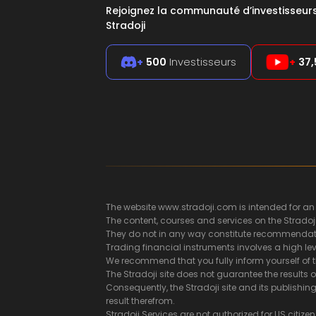
Rejoignez la communauté d’investisseu
Stradoji
+
500
Investisseurs
+
37,
The website www.stradoji.com is intended for an
The content, courses and services on the Stradoj
They do not in any way constitute recommendatio
Trading financial instruments involves a high leve
We recommend that you fully inform yourself of t
The Stradoji site does not guarantee the results 
Consequently, the Stradoji site and its publish
result therefrom.
Stradoji Services are not authorized for US citizen