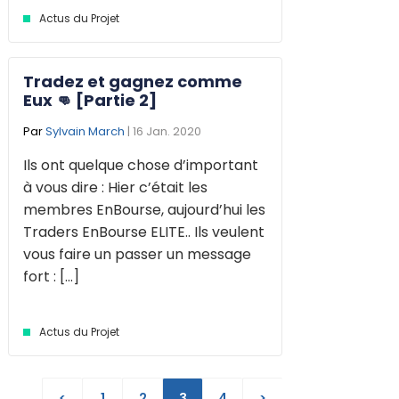
Actus du Projet
Tradez et gagnez comme
Eux 👊 [Partie 2]
Par
Sylvain March
| 16 Jan. 2020
Ils ont quelque chose d’important
à vous dire : Hier c’était les
membres EnBourse, aujourd’hui les
Traders EnBourse ELITE.. Ils veulent
vous faire un passer un message
fort : [...]
Actus du Projet
<
1
2
3
4
>