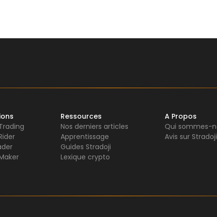
ions
Ressources
A Propos
 Trading
Nos derniers articles
Qui sommes-n
Rider
Apprentissage
Avis sur Stradoji
ader
Guides Stradoji
Maker
Lexique crypto