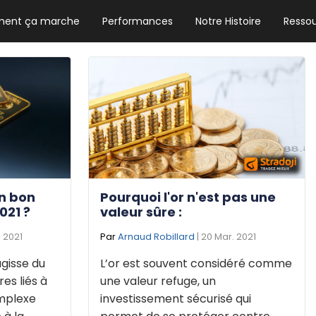
ent ça marche
Performances
Notre Histoire
Resso
NEWSLETTER HEBDO
Les news crypto dont vous avez besoin
GUIDE CRYPTO STRADOJI
Le guide ultime pour débuter dans les
cryptomonnaies
Pourquoi l'or n'est pas une
un bon
valeur sûre :
021 ?
Par
Arnaud Robillard
| 20 Mar. 2021
. 2021
L’or est souvent considéré comme
’agisse du
une valeur refuge, un
es liés à
investissement sécurisé qui
omplexe