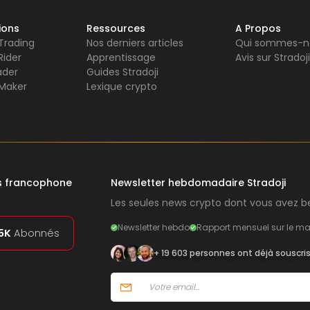
ions
Ressources
A Propos
 Trading
Nos derniers articles
Qui sommes-n
Rider
Apprentissage
Avis sur Stradoji
ader
Guides Stradoji
Maker
Lexique crypto
rs francophone
Newsletter hebdomadaire Stradoji
Les seules news crypto dont vous avez be
Newsletter hebdo
Rapport mensuel sur le ma
5K
Abonnés
+ 19 603 personnes ont déjà souscri