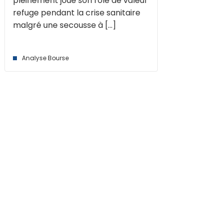
pleinement joué son rôle de valeur
refuge pendant la crise sanitaire
malgré une secousse à [...]
Analyse Bourse