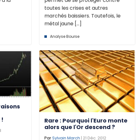
permet de se protéger contre
 à la
toutes les crises et autres
marchés baissiers. Toutefois, le
métal jaune [...]
Analyse Bourse
 raisons
 !
Rare : Pourquoi l'Euro monte
alors que l'Or descend ?
3
Par
Sylvain March
| 21 Déc. 2012