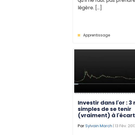
qu’il ne faut pas prendre
légère. [...]
Apprentissage
Investir dans l'or : 3
simples de se tenir
(vraiment) à l'écart
Par
Sylvain March
| 13 Fév. 201