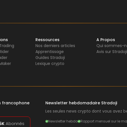
ions
Ressources
A Propos
 Trading
Nos derniers articles
Qui sommes-n
Rider
Apprentissage
Avis sur Stradoji
ader
Guides Stradoji
Maker
Lexique crypto
rs francophone
Newsletter hebdomadaire Stradoji
Les seules news crypto dont vous avez be
Newsletter hebdo
Rapport mensuel sur le ma
5K
Abonnés