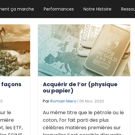
ent ça marche
Performances
Notre Histoire
Resso
NEWSLETTER HEBDO
Les news crypto dont vous avez besoin
GUIDE CRYPTO STRADOJI
Le guide ultime pour débuter dans les
cryptomonnaies
3 façons
Acquérir de l’or (physique
ou papier)
20
Par
Romain Mero
| 06 Nov. 2020
sur le
Au même titre que le pétrole ou le
emière
coton, l’or fait parti des plus
t, les ETF,
célèbres matières premières sur