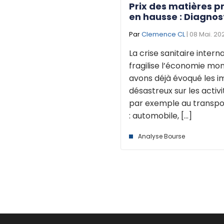
Prix des matières p
en hausse : Diagnos
Par
Clemence CL
| 08 Mai. 20
La crise sanitaire intern
fragilise l’économie mon
avons déjà évoqué les 
désastreux sur les activi
par exemple au transpo
: automobile, [...]
Analyse Bourse