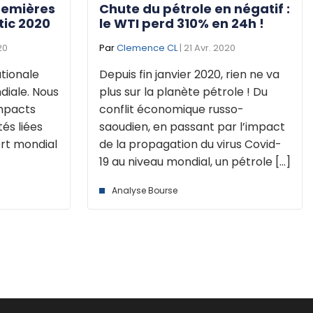
remières
Chute du pétrole en négatif :
tic 2020
le WTI perd 310% en 24h !
20
Par
Clemence CL
| 21 Avr. 2020
ationale
Depuis fin janvier 2020, rien ne va
diale. Nous
plus sur la planète pétrole ! Du
impacts
conflit économique russo-
tés liées
saoudien, en passant par l’impact
rt mondial
de la propagation du virus Covid-
19 au niveau mondial, un pétrole [...]
Analyse Bourse