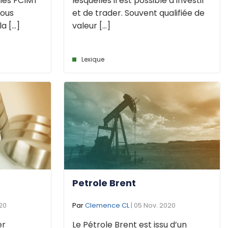
 les FCIMT
lesquelles il est possible d’investir
vous
et de trader. Souvent qualifiée de
 [...]
valeur [...]
Lexique
Petrole Brent
020
Par
Clemence CL
| 05 Nov. 2020
er
Le Pétrole Brent est issu d’un