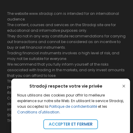
The website www.stradoji.com is intended for an international
audience.
The content, courses and services on the Stradoji site are for
educational and informative purposes only.
They do not in any way constitute recommendations for carrying
out transactions and cannot be considered as an incentive to
buy or sell financial instruments.
Trading financial instruments involves a high level of risk, and
may not be suitable for everyone.
We recommend that you fully inform yourself of the risks
associated with trading in the markets, and only invest amounts
that you can afford to lose.
The Stradoji site does not guarantee the results or the
Stradoji respecte votre vie privée
performance of products based on the information contained on
its site and its servers.
Nous utilisons des cookies pour offrir la meilleure
Consequently, the Stradoji site and its publishing company
expérience sur notre site Web. En utilisant le service Stradoji,
decline all responsibility in the use that may be made of this
vous acceptez la
Politique de confidentialité
et les
information and the consequences that may result therefrom.
Conditions d'utilisation
.
Stradoji Services are not authorized for US citizens or US residents.
The full legal notices are
available here.
ACCEPTER ET FERMER