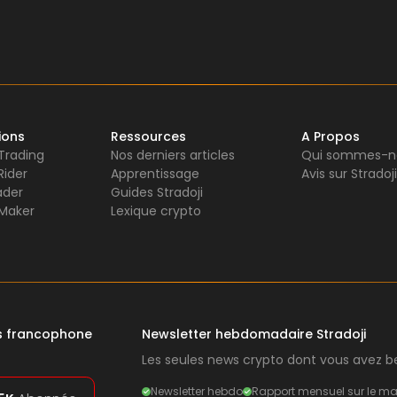
ions
Ressources
A Propos
 Trading
Nos derniers articles
Qui sommes-n
Rider
Apprentissage
Avis sur Stradoji
ader
Guides Stradoji
Maker
Lexique crypto
rs francophone
Newsletter hebdomadaire Stradoji
Les seules news crypto dont vous avez be
Newsletter hebdo
Rapport mensuel sur le ma