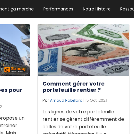
ent ça marche
Performances
Notre Histoire
Resso
NEWSLETTER HEBDO
Les news crypto dont vous avez besoin
GUIDE CRYPTO STRADOJI
Le guide ultime pour débuter dans les
cryptomonnaies
Comment gérer votre
pes pour
portefeuille rentier ?
Par
Arnaud Robillard
| 15 Oct. 2021
22
Les lignes de votre portefeuille
 propose un
rentier se gèrent différemment de
ntrainer
celles de votre portefeuille
le. Mais