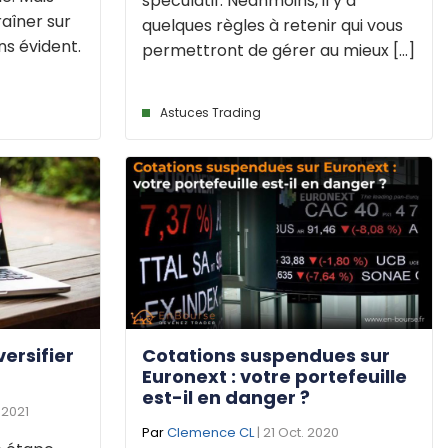
spéculatif. Néanmoins, il y a
aîner sur
quelques règles à retenir qui vous
ns évident.
permettront de gérer au mieux [...]
Astuces Trading
ersifier
Cotations suspendues sur
Euronext : votre portefeuille
est-il en danger ?
 2021
Par
Clemence CL
| 21 Oct. 2020