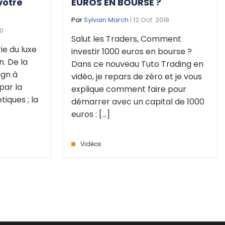
votre
EUROS EN BOURSE ?
Par
Sylvain March
| 12 Oct. 2018
20
Salut les Traders, Comment
rie du luxe
investir 1000 euros en bourse ?
n. De la
Dans ce nouveau Tuto Trading en
ign à
vidéo, je repars de zéro et je vous
par la
explique comment faire pour
iques ; la
démarrer avec un capital de 1000
euros : [...]
Vidéos