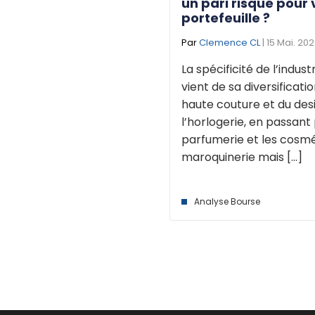
un pari risqué pour 
portefeuille ?
Par
Clemence CL
| 15 Mai. 20
La spécificité de l’indust
vient de sa diversificatio
haute couture et du des
l’horlogerie, en passant 
parfumerie et les cosmét
maroquinerie mais [...]
Analyse Bourse