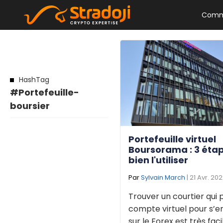
Comm
HashTag
#Portefeuille-
boursier
Portefeuille virtuel
Boursorama : 3 éta
bien l'utiliser
Par
Sylvain March
| 21 Avr. 20
Trouver un courtier qui
compte virtuel pour s’e
sur le Forex est très faci