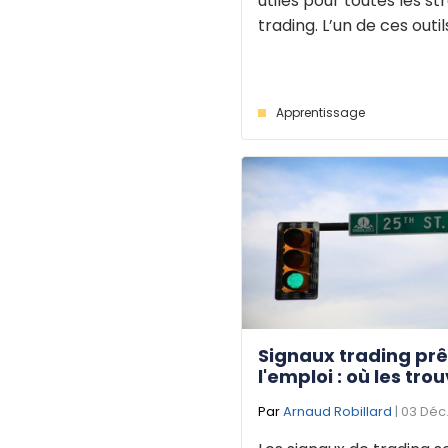
utiles pour toutes les st
trading. L’un de ces outils 
Apprentissage
Signaux trading prê
l'emploi : où les trou
Par
Arnaud Robillard
| 03 Déc