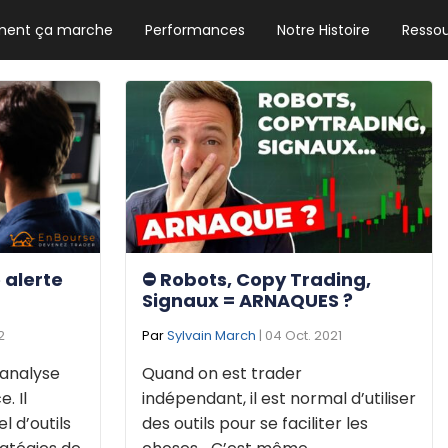
ent ça marche
Performances
Notre Histoire
Resso
NEWSLETTER HEBDO
Les news crypto dont vous avez besoin
GUIDE CRYPTO STRADOJI
Le guide ultime pour débuter dans les
cryptomonnaies
 alerte
⛔ Robots, Copy Trading,
Signaux = ARNAQUES ?
2
Par
Sylvain March
| 04 Oct. 2021
’analyse
Quand on est trader
. Il
indépendant, il est normal d’utiliser
l d’outils
des outils pour se faciliter les