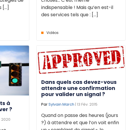
ratégies de
choses… C’est même
[...]
indispensable ! Mais qu’en est-il
des services tels que : [...]
Vidéos
Dans quels cas devez-vous
attendre une confirmation
pour valider un signal ?
ts à
Par
Sylvain March
| 13 Fév. 2015
ver ?
Quand on passe des heures (jours
. 2020
?) à attendre et que l’on voit enfin
un « semblant de signal », le