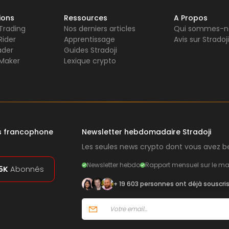
ions
Ressources
A Propos
 Trading
Nos derniers articles
Qui sommes-n
Rider
Apprentissage
Avis sur Stradoji
ader
Guides Stradoji
Maker
Lexique crypto
rs francophone
Newsletter hebdomadaire Stradoji
Les seules news crypto dont vous avez be
Newsletter hebdo
Rapport mensuel sur le ma
5K
Abonnés
+ 19 603 personnes ont déjà souscri