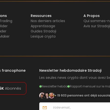
ions
Ressources
A Propos
 Trading
Nos derniers articles
Qui sommes-n
Rider
Apprentissage
Avis sur Stradoji
ader
Guides Stradoji
Maker
Lexique crypto
rs francophone
Newsletter hebdomadaire Stradoji
Les seules news crypto dont vous avez be
Newsletter hebdo
Rapport mensuel sur le ma
5K
Abonnés
+ 19 603 personnes ont déjà souscri