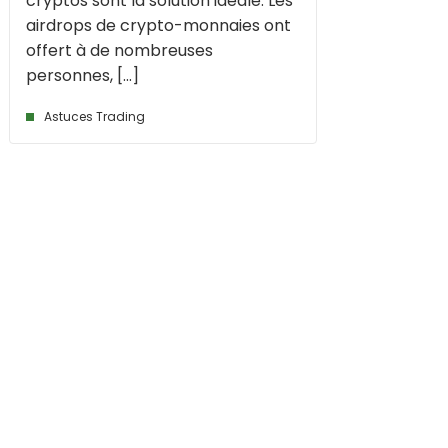
cryptos sont la solution idéale. Les
airdrops de crypto-monnaies ont
offert à de nombreuses
personnes, [...]
Astuces Trading