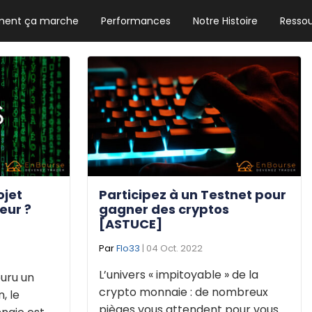
ent ça marche
Performances
Notre Histoire
Resso
NEWSLETTER HEBDO
Les news crypto dont vous avez besoin
GUIDE CRYPTO STRADOJI
Le guide ultime pour débuter dans les
cryptomonnaies
ojet
Participez à un Testnet pour
eur ?
gagner des cryptos
[ASTUCE]
Par
Flo33
| 04 Oct. 2022
L’univers « impitoyable » de la
uru un
crypto monnaie : de nombreux
, le
pièges vous attendent pour vous