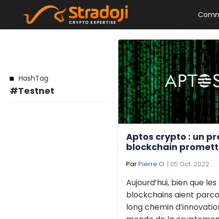
Comm
HashTag
#Testnet
Aptos crypto : un pr
blockchain promett
Par
Pierre O.
| 05 Oct. 2022
Aujourd’hui, bien que les
blockchains aient parco
long chemin d’innovation