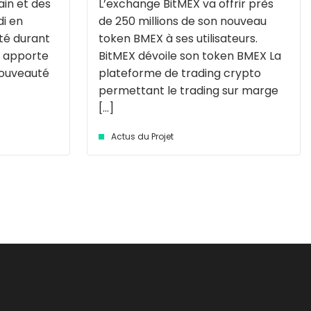
in et des
L’exchange BitMEX va offrir près
i en
de 250 millions de son nouveau
été durant
token BMEX à ses utilisateurs.
t apporte
BitMEX dévoile son token BMEX La
nouveauté
plateforme de trading crypto
permettant le trading sur marge
[...]
Actus du Projet