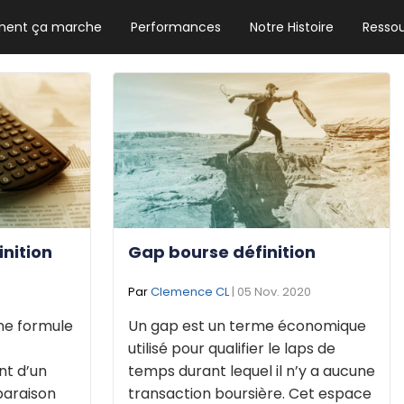
ent ça marche
Performances
Notre Histoire
Resso
NEWSLETTER HEBDO
Les news crypto dont vous avez besoin
GUIDE CRYPTO STRADOJI
Le guide ultime pour débuter dans les
cryptomonnaies
inition
Gap bourse définition
Par
Clemence CL
| 05 Nov. 2020
une formule
Un gap est un terme économique
utilisé pour qualifier le laps de
nt d’un
temps durant lequel il n’y a aucune
paraison
transaction boursière. Cet espace