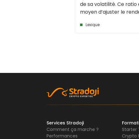
de sa volatilité. Ce ratio
moyen d’ajuster le rende
Lexique
Services Stradoji
Format
Comment ça marche ?
Starter
Performances
Crypto 