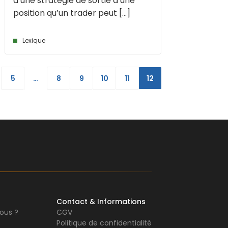
d’une stratégie de sortie d’une
position qu’un trader peut [...]
Lexique
5
…
8
9
10
11
12
Contact & Informations
ous ?
CGV
Politique de confidentialité