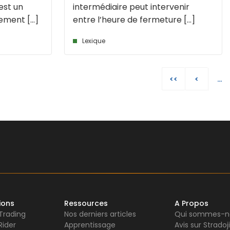
 est un
intermédiaire peut intervenir
ment [...]
entre l’heure de fermeture [...]
Lexique
<<
<
…
ions
Ressources
A Propos
 Trading
Nos derniers articles
Qui sommes-n
Rider
Apprentissage
Avis sur Stradoji