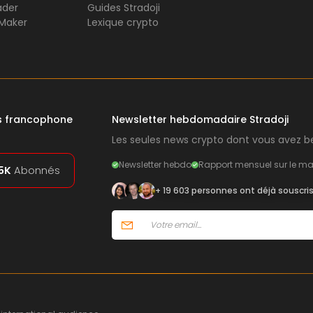
ader
Guides Stradoji
Maker
Lexique crypto
rs francophone
Newsletter hebdomadaire Stradoji
Les seules news crypto dont vous avez be
Newsletter hebdo
Rapport mensuel sur le ma
5K
Abonnés
+ 19 603 personnes ont déjà souscri