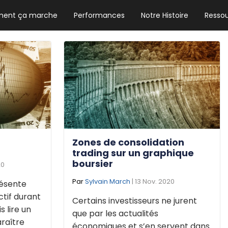
ent ça marche
Performances
Notre Histoire
Resso
NEWSLETTER HEBDO
Les news crypto dont vous avez besoin
GUIDE CRYPTO STRADOJI
Le guide ultime pour débuter dans les
cryptomonnaies
Zones de consolidation
trading sur un graphique
boursier
20
Par
Sylvain March
| 13 Nov. 2020
résente
actif durant
Certains investisseurs ne jurent
 lire un
que par les actualités
raître
économiques et s’en servent dans