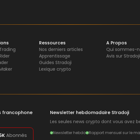
ions
Ressources
A Propos
 Trading
Nos derniers articles
Qui sommes-n
Rider
Apprentissage
Avis sur Stradoji
ader
Guides Stradoji
Maker
Lexique crypto
rs francophone
Newsletter hebdomadaire Stradoji
Les seules news crypto dont vous avez be
Newsletter hebdo
Rapport mensuel sur le ma
5K
Abonnés