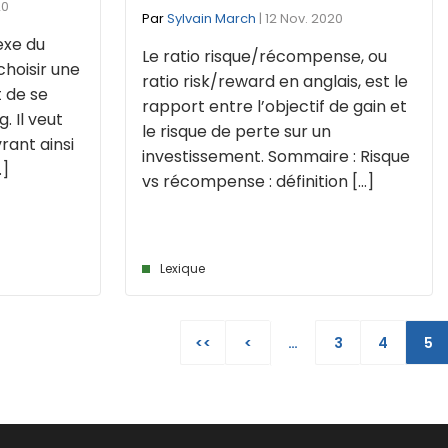
20
Par
Sylvain March
| 12 Nov. 2020
exe du
Le ratio risque/récompense, ou
choisir une
ratio risk/reward en anglais, est le
t de se
rapport entre l’objectif de gain et
. Il veut
le risque de perte sur un
vrant ainsi
investissement. Sommaire : Risque
.]
vs récompense : définition [...]
Lexique
<<
<
…
3
4
5