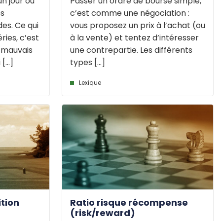
n jour ou
Passer un ordre de bourse simple,
es
c’est comme une négociation :
es. Ce qui
vous proposez un prix à l’achat (ou
ries, c’est
à la vente) et tentez d’intéresser
s mauvais
une contrepartie. Les différents
...]
types [...]
Lexique
ition
Ratio risque récompense
(risk/reward)