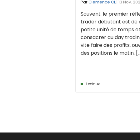
Par
Clemence CL
| 13 Nov. 20
Souvent, le premier réfl
trader débutant est de 
petite unité de temps e
consacrer au day trading
vite faire des profits, ou
des positions le matin, [..
Lexique