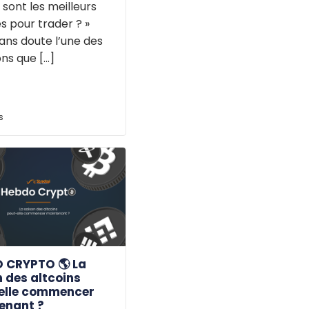
 sont les meilleurs
s pour trader ? »
ans doute l’une des
ns que [...]
s
 CRYPTO 🌎 La
 des altcoins
elle commencer
enant ?