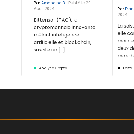
Par
Amandine B.
| Publié le 29
Août. 2024
Par
Fran
2024
Bittensor (TAO), la
La sais
cryptomonnaie innovante
elle 
mêlant intelligence
mainte
artificielle et blockchain,
deux d
suscite un [...]
marché 
Analyse Crypto
Edito