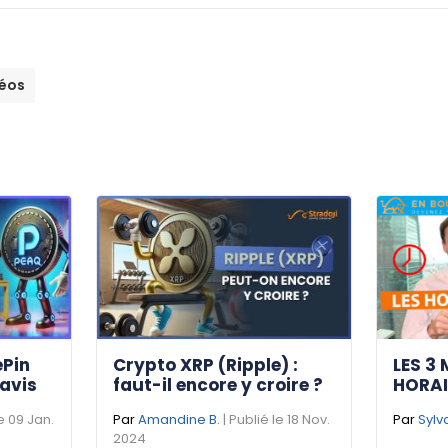
éos
ePin
Crypto XRP (Ripple) :
LES 3 
 avis
faut-il encore y croire ?
HORAI
le 09 Jan.
Par
Amandine B.
| Publié le 18 Nov.
Par
Sylv
2024