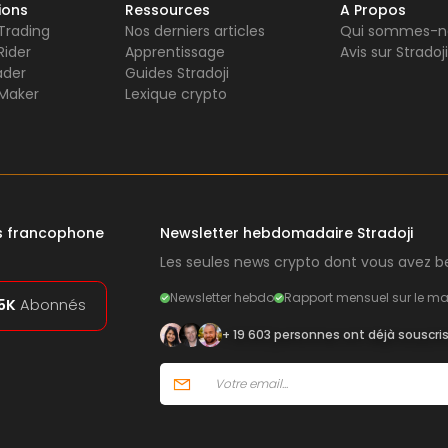
ions
Ressources
A Propos
 Trading
Nos derniers articles
Qui sommes-n
Rider
Apprentissage
Avis sur Stradoji
ader
Guides Stradoji
Maker
Lexique crypto
rs francophone
Newsletter hebdomadaire Stradoji
Les seules news crypto dont vous avez be
Newsletter hebdo
Rapport mensuel sur le ma
5K
Abonnés
+ 19 603 personnes ont déjà souscri