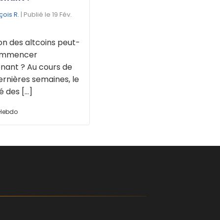
çois R.
| Publié le 19 Fév.
on des altcoins peut-
commencer
nant ? Au cours de
ernières semaines, le
des [...]
 Hebdo