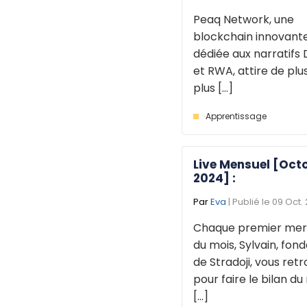
Peaq Network, une
blockchain innovant
dédiée aux narratifs 
et RWA, attire de plu
plus [...]
Apprentissage
Live Mensuel [Oct
2024] :
Par
Eva
| Publié le 09 Oct.
Chaque premier mer
du mois, Sylvain, fon
de Stradoji, vous ret
pour faire le bilan du
[...]