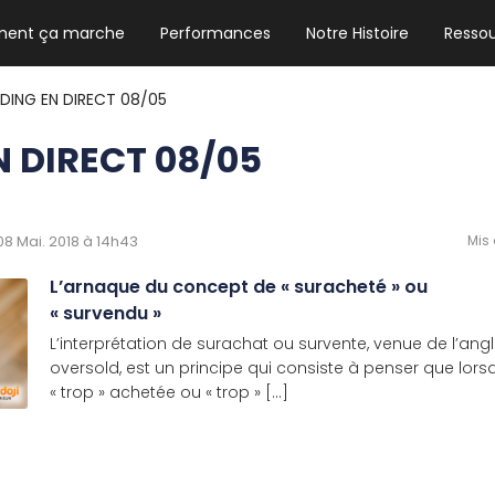
ent ça marche
Performances
Notre Histoire
Resso
NEWSLETTER HEBDO
Les news crypto dont vous avez besoin
ADING EN DIRECT 08/05
 DIRECT 08/05
GUIDE CRYPTO STRADOJI
Le guide ultime pour débuter dans les
 08 Mai. 2018 à 14h43
Mis 
cryptomonnaies
L’arnaque du concept de « suracheté » ou
« survendu »
L’interprétation de surachat ou survente, venue de l’ang
oversold, est un principe qui consiste à penser que lors
« trop » achetée ou « trop » [...]