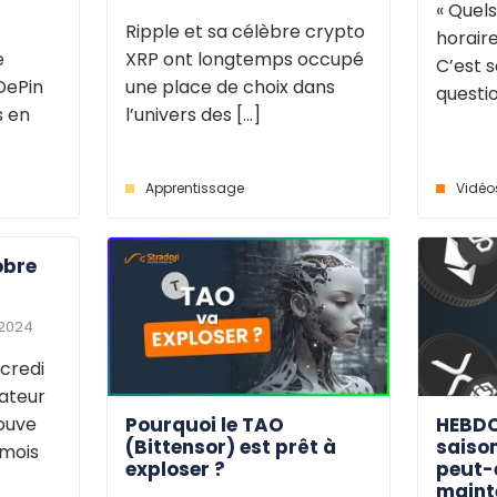
« Quels
Ripple et sa célèbre crypto
horaire
e
XRP ont longtemps occupé
C’est s
DePin
une place de choix dans
questio
s en
l’univers des [...]
Apprentissage
Vidéo
obre
 2024
credi
dateur
Pourquoi le TAO
HEBDO
rouve
(Bittensor) est prêt à
saison
 mois
exploser ?
peut-
maint