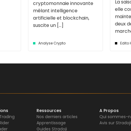
La sais
cryptomonnaie innovante
elle 
mêlant intelligence
mainte
artificielle et blockchain,
deux d
suscite un [...]
marché 
Analyse Crypto
Edito
ions
Ressources
A Propos
 Trading
Nos derniers articles
Qui sommes-n
Rider
Apprentissage
Avis sur Stradoji
ader
Guides Stradoji