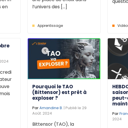
questio
s en
l’univers des [...]
Apprentissage
Vidéo
obre
 2024
credi
dateur
Pourquoi le TAO
HEBDO
rouve
(Bittensor) est prêt à
saison
 mois
exploser ?
peut-
maint
Par
Amandine B.
| Publié le 29
Août. 2024
Par
Fran
2024
Bittensor (TAO), la