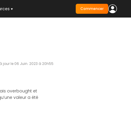
urces
Commencer
à jour le 06 Juin. 2023 à 20h55
lais overbought et
qu’une valeur a été