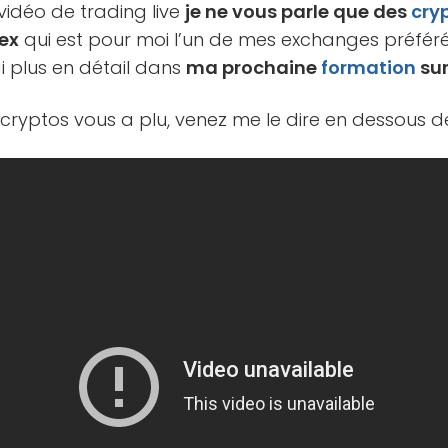
 vidéo de trading live
je ne vous parle que des
cry
nex
qui est pour moi l’un de mes exchanges préférés
i plus en détail dans
ma prochaine
formation
sur
% cryptos vous a plu, venez me le dire en dessous de