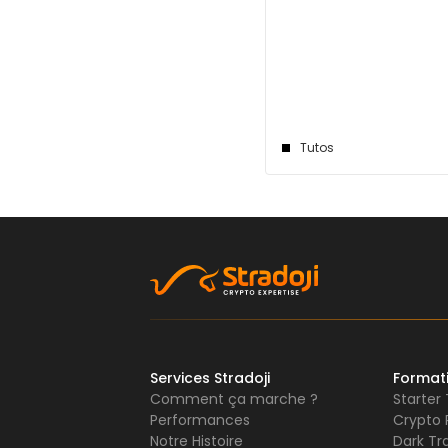
Tutos
Services Stradoji
Format
Comment ça marche ?
Starter
Performances
Crypto 
Notre Histoire
Dark Tr