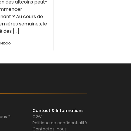
on des altcoins peut-
commencer
nant ? Au cours de
ernières semaines, le
des [...]
 Hebdo
Contact & Informations
ous ?
CGV
Politique de confidentialité
Contactez-nous