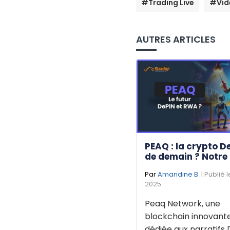
#Trading Live
#Vid
AUTRES ARTICLES
PEAQ : la crypto D
de demain ? Notre
Par
Amandine B.
| Publié 
2025
Peaq Network, une
blockchain innovant
dédiée aux narratifs 