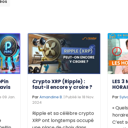
éos
ePin
Crypto XRP (Ripple) :
LES 3 
 avis
faut-il encore y croire ?
HORAI
le 09 Jan.
Par
Amandine B.
| Publié le 18 Nov.
Par
Sylv
2024
« Quels
Ripple et sa célèbre crypto
horaire
e
XRP ont longtemps occupé
C’est s
DePin
une place de choix dans