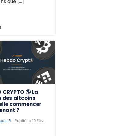
ns que [...]
s
 CRYPTO 🌎 La
 des altcoins
elle commencer
enant ?
çois R.
| Publié le 19 Fév.