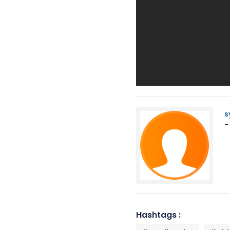
s
-
Hashtags :