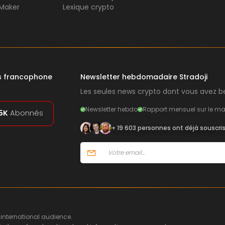
Maker
Lexique crypto
rs francophone
Newsletter hebdomadaire Stradoji
Les seules news crypto dont vous avez be
Newsletter hebdo
Rapport mensuel sur le ma
5K
Abonnés
+ 19 603 personnes ont déjà souscri
 international audience.