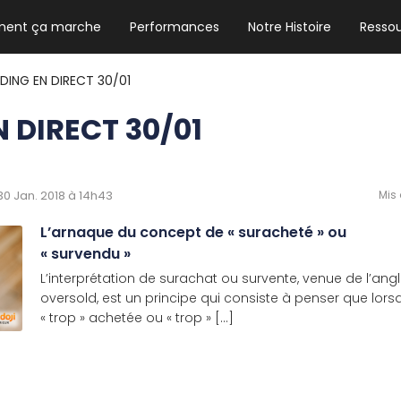
ent ça marche
Performances
Notre Histoire
Resso
NEWSLETTER HEBDO
Les news crypto dont vous avez besoin
DING EN DIRECT 30/01
 DIRECT 30/01
GUIDE CRYPTO STRADOJI
Le guide ultime pour débuter dans les
 30 Jan. 2018 à 14h43
Mis 
cryptomonnaies
L’arnaque du concept de « suracheté » ou
« survendu »
L’interprétation de surachat ou survente, venue de l’ang
oversold, est un principe qui consiste à penser que lors
« trop » achetée ou « trop » [...]