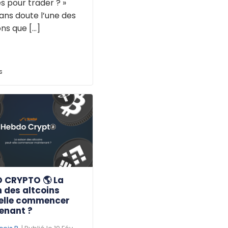
s pour trader ? »
ans doute l’une des
ns que [...]
s
 CRYPTO 🌎 La
 des altcoins
elle commencer
enant ?