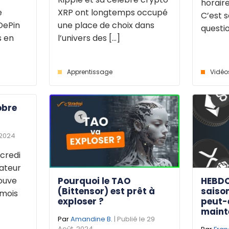
horaire
e
XRP ont longtemps occupé
C’est s
DePin
une place de choix dans
questio
s en
l’univers des [...]
Apprentissage
Vidéo
obre
 2024
credi
dateur
Pourquoi le TAO
HEBDO
rouve
(Bittensor) est prêt à
saison
 mois
exploser ?
peut-
maint
Par
Amandine B.
| Publié le 29
Août. 2024