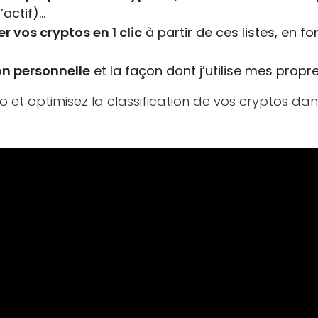
’actif)…
 vos cryptos en 1 clic
à partir de ces listes, en f
n personnelle
et la façon dont j’utilise mes propre
 et optimisez la classification de vos cryptos da