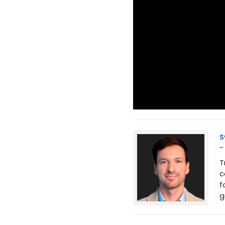
S
-
T
c
f
g