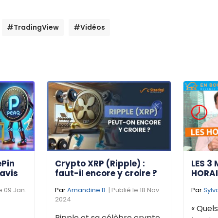
#TradingView
#Vidéos
ePin
Crypto XRP (Ripple) :
LES 3 
 avis
faut-il encore y croire ?
HORAI
le 09 Jan.
Par
Amandine B.
| Publié le 18 Nov.
Par
Sylv
2024
« Quels
Ripple et sa célèbre crypto