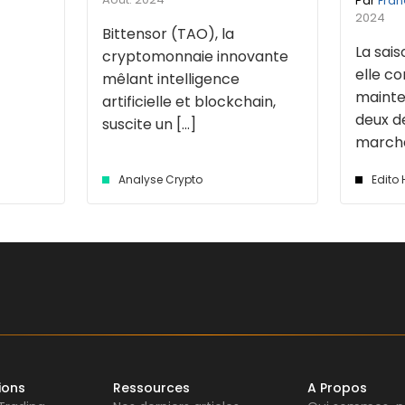
Par
Fran
2024
Bittensor (TAO), la
La sais
cryptomonnaie innovante
elle 
mêlant intelligence
mainte
artificielle et blockchain,
deux d
suscite un [...]
marché 
Analyse Crypto
Edito
ions
Ressources
A Propos