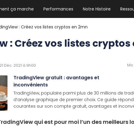
ent ça marche
Performances
Notre Histoire
Resso
NEWSLETTER HEBDO
Les news crypto dont vous avez besoin
dingView : Créez vos listes cryptos en 2mn
w : Créez vos listes crypto
GUIDE CRYPTO STRADOJI
Le guide ultime pour débuter dans les
e 21 Déc. 2021 à 9h00
Mis
cryptomonnaies
TradingView gratuit : avantages et
inconvénients
TradingView, populaire parmi plus de 30 millions de trader
d’analyse graphique de premier choix. Ce guide répond
courantes sur son compte gratuit, avantages et inconvéni
TradingView qui est pour moi l’un des meilleurs l