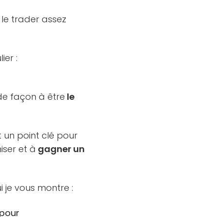
 le trader assez
ier :
de façon à être
le
st un point clé pour
iser et à
gagner un
i je vous montre :
 pour