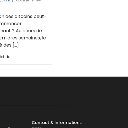
çois R.
| Publié le 19 Fév.
on des altcoins peut-
commencer
nant ? Au cours de
ernières semaines, le
des [...]
 Hebdo
Contact & Informations