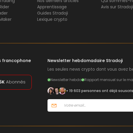
 Trading
Nos derniers articles
Qui sommes-n
Rider
Apprentissage
Avis sur Stradoji
ader
Guides Stradoji
Maker
Lexique crypto
rs francophone
Newsletter hebdomadaire Stradoji
Les seules news crypto dont vous avez be
Newsletter hebdo
Rapport mensuel sur le ma
5K
Abonnés
+ 19 603 personnes ont déjà souscri