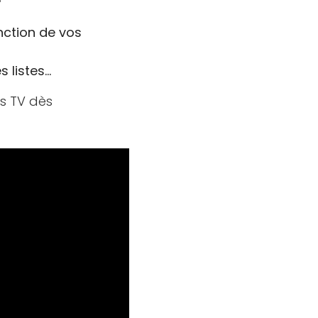
onction de vos
s listes…
ns TV dès