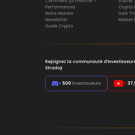
Comment ça marche ?
Starter
Performances
Crypto 
Notre Histoire
Dark Tr
Newsletter
Market 
Guide Crypto
Rejoignez la communauté d’investisseu
Stradoji
+
500
Investisseurs
+
37,