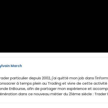
ylvain March
rader particulier depuis 2002, j'ai quitté mon job dans l'inf
onsacrer à temps plein au Trading et vivre de cette activité
onde EnBourse, afin de partager mon expérience et accomp
énération dans ce nouveau métier du 21ème siècle : Trader