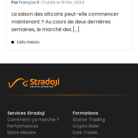
Par
François R.
| Publié le 19 Fév. 2024
La saison des altcoins peut-elle commencer
maintenant ? Au cours de deux dernières
semaines, le marché des [...]
Edito Hebdo
Services Stradoji
Formations
Comment ça marche ?
Starter Trading
Performances
Crypto Rider
Notre Histoire
Dark Trader