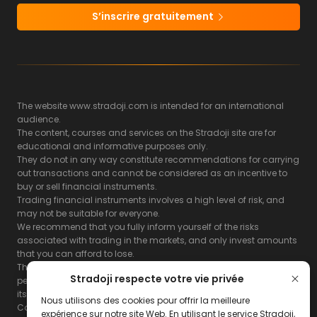
S’inscrire gratuitement
The website www.stradoji.com is intended for an international
audience.
The content, courses and services on the Stradoji site are for
educational and informative purposes only.
They do not in any way constitute recommendations for carrying
out transactions and cannot be considered as an incentive to
buy or sell financial instruments.
Trading financial instruments involves a high level of risk, and
may not be suitable for everyone.
We recommend that you fully inform yourself of the risks
associated with trading in the markets, and only invest amounts
that you can afford to lose.
The Stradoji site does not guarantee the results or the
Stradoji respecte votre vie privée
performance of products based on the information contained on
its site and its servers.
Nous utilisons des cookies pour offrir la meilleure
Consequently, the Stradoji site and its publishing company
expérience sur notre site Web. En utilisant le service Stradoji,