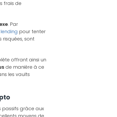
s frais de
exe
. Par
u
lending
pour tenter
s risquées, sont
lète offrant ainsi un
us
de manière à ce
ns les vaults
ypto
 passifs grâce aux
cellents moyens de