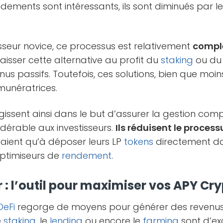
ndements sont intéressants, ils sont diminués par le
tisseur novice, ce processus est relativement
compl
laisser cette alternative au profit du
staking
ou d
us passifs. Toutefois, ces solutions, bien que moin
unératrices.
issent ainsi dans le but d’assurer la gestion comp
dérable aux investisseurs.
Ils réduisent le process
n’aient qu’à déposer leurs LP
tokens
directement da
optimiseurs de
rendement
.
r : l’outil pour maximiser vos APY Cr
DeFi
regorge de moyens pour générer des revenus
e
staking
, le
lending
ou encore le
farming
sont d’ex