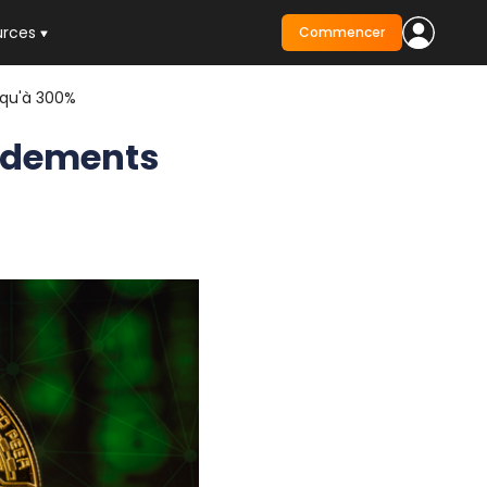
urces
Commencer
squ'à 300%
endements