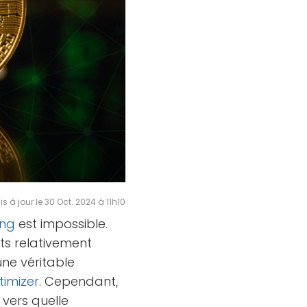
is à jour le 30 Oct. 2024 à 11h10
ing
est impossible.
ts relativement
une véritable
timizer
. Cependant,
, vers quelle