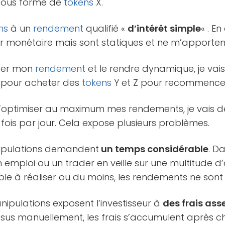
 sous forme de
tokens
X.
ns
à un
rendement
qualifié «
d’intérêt simple
« . En
r monétaire mais sont statiques et ne m’apportent
iser mon
rendement
et le rendre dynamique, je vais
e pour acheter des
tokens
Y et Z pour recommencer
 d’optimiser au maximum mes rendements, je vais d
 fois par jour. Cela expose plusieurs problèmes.
nipulations demandent
un temps considérable
. D
n emploi ou un trader en veille sur une multitude d’
le à réaliser ou du moins, les rendements ne sont
nipulations exposent l’investisseur à
des frais as
ssus manuellement, les frais s’accumulent après c