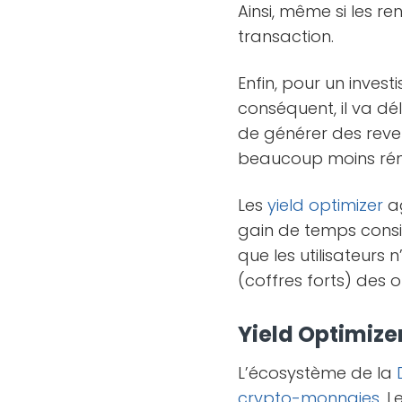
Ainsi, même si les re
transaction.
Enfin, pour un inves
conséquent, il va dé
de générer des reven
beaucoup moins rém
Les
yield optimizer
ag
gain de temps consi
que les utilisateurs 
(coffres forts) des 
Yield Optimize
L’écosystème de la
crypto-monnaies
. L