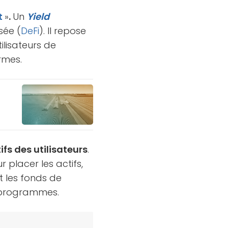
t
»
.
Un
Yield
sée (
DeFi
). Il repose
ilisateurs de
rmes.
ifs des utilisateurs
.
r placer les actifs,
nt les fonds de
s programmes.