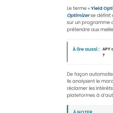
Le terme «
Yield Opt
Optimizer
se définit
sur un programme 
prétendre aux meill
À lire aussi :
APY 
?
De façon automatisée
Ils analysent le marc
réclamer les intérêts
plateformes à d’aut
À NOTER