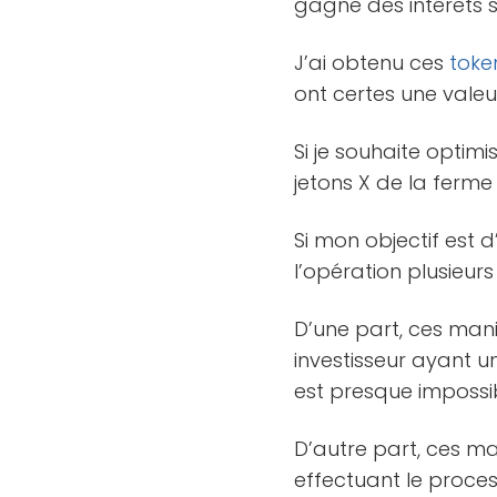
gagne des intérêts
J’ai obtenu ces
toke
ont certes une valeu
Si je souhaite optim
jetons X de la ferm
Si mon objectif est
l’opération plusieurs
D’une part, ces ma
investisseur ayant u
est presque impossib
D’autre part, ces ma
effectuant le proce