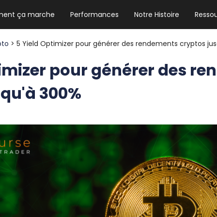
ent ça marche
Performances
Notre Histoire
Resso
NEWSLETTER HEBDO
Les news crypto dont vous avez besoin
pto
> 5 Yield Optimizer pour générer des rendements cryptos ju
timizer pour générer des r
squ'à 300%
GUIDE CRYPTO STRADOJI
Le guide ultime pour débuter dans les
cryptomonnaies