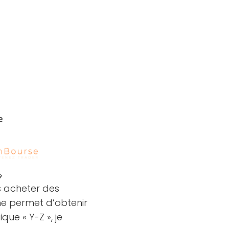
e
s acheter des
 me permet d’obtenir
que « Y-Z », je