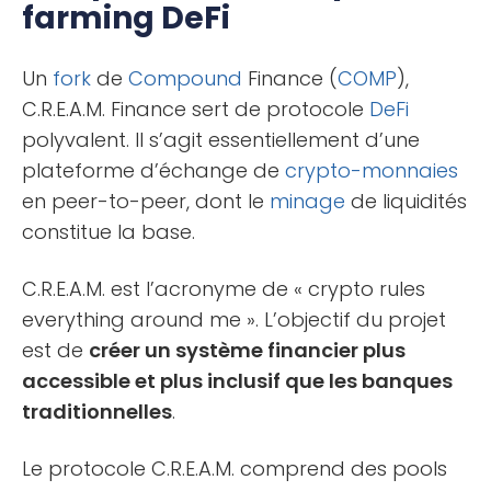
farming DeFi
Un
fork
de
Compound
Finance (
COMP
),
C.R.E.A.M. Finance sert de protocole
DeFi
polyvalent. Il s’agit essentiellement d’une
plateforme d’échange de
crypto-monnaies
en peer-to-peer, dont le
minage
de liquidités
constitue la base.
C.R.E.A.M. est l’acronyme de « crypto rules
everything around me ». L’objectif du projet
est de
créer un système financier plus
accessible et plus inclusif que les banques
traditionnelles
.
Le protocole C.R.E.A.M. comprend des pools