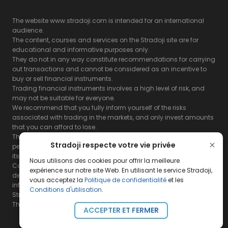
The website www.stradoji.com is intended for an international
audience.
The content, courses and services on the Stradoji site are for
educational and informative purposes only.
They do not in any way constitute recommendations for carrying
out transactions and cannot be considered as an incentive to
buy or sell financial instruments.
Trading financial instruments involves a high level of risk, and
may not be suitable for everyone.
We recommend that you fully inform yourself of the risks
associated with trading in the markets, and only invest amounts
that you can afford to lose.
The Stradoji site does not guarantee the results or the
Stradoji respecte votre vie privée
performance of products based on the information contained on
its site and its servers.
Nous utilisons des cookies pour offrir la meilleure
Consequently, the Stradoji site and its publishing company
expérience sur notre site Web. En utilisant le service Stradoji,
decline all responsibility in the use that may be made of this
vous acceptez la
Politique de confidentialité
et les
information and the consequences that may result therefrom.
Conditions d'utilisation
.
Stradoji Services are not authorized for US citizens or US residents.
The full legal notices are
available here.
ACCEPTER ET FERMER