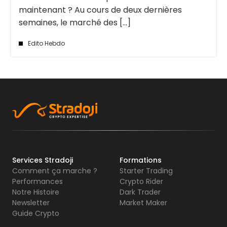
maintenant ? Au cours de deux dernières
semaines, le marché des [...]
Edito Hebdo
Services Stradoji
Formations
Comment ça marche ?
Starter Trading
Performances
Crypto Rider
Notre Histoire
Dark Trader
Newsletter
Market Maker
Guide Crypto