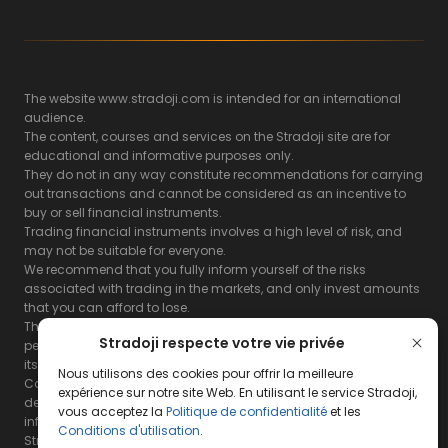
The website www.stradoji.com is intended for an international
audience.
The content, courses and services on the Stradoji site are for
educational and informative purposes only.
They do not in any way constitute recommendations for carrying
out transactions and cannot be considered as an incentive to
buy or sell financial instruments.
Trading financial instruments involves a high level of risk, and
may not be suitable for everyone.
We recommend that you fully inform yourself of the risks
associated with trading in the markets, and only invest amounts
that you can afford to lose.
The Stradoji site does not guarantee the results or the
Stradoji respecte votre vie privée
performance of products based on the information contained on
its site and its servers.
Nous utilisons des cookies pour offrir la meilleure
Consequently, the Stradoji site and its publishing company
expérience sur notre site Web. En utilisant le service Stradoji,
decline all responsibility in the use that may be made of this
vous acceptez la
Politique de confidentialité
et les
information and the consequences that may result therefrom.
Conditions d'utilisation
.
Stradoji Services are not authorized for US citizens or US residents.