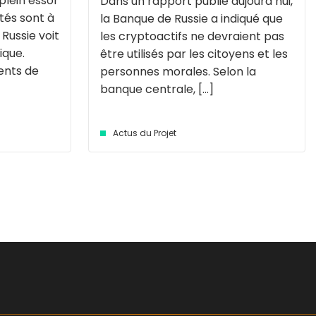
plein essor
Dans un rapport publié aujourd’hui,
tés sont à
la Banque de Russie a indiqué que
 Russie voit
les cryptoactifs ne devraient pas
ique.
être utilisés par les citoyens et les
ents de
personnes morales. Selon la
banque centrale, [...]
Actus du Projet