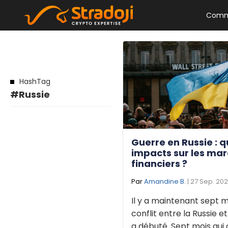
Comm
HashTag
#Russie
Guerre en Russie : q
impacts sur les ma
financiers ?
Par
Amandine B.
| 27 Sep. 20
Il y a maintenant sept m
conflit entre la Russie et
a débuté. Sept mois qui 