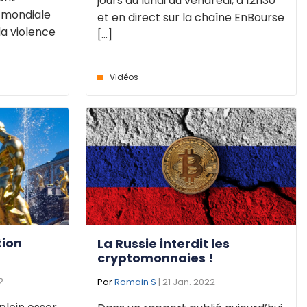
jours du lundi au vendredi, à 12h30
 mondiale
et en direct sur la chaîne EnBourse
la violence
[...]
Vidéos
tion
La Russie interdit les
cryptomonnaies !
2
Par
Romain S
| 21 Jan. 2022