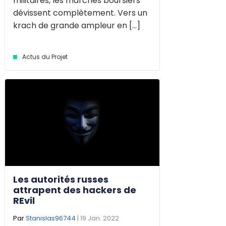
militaires, les marchés boursiers
dévissent complètement. Vers un
krach de grande ampleur en [...]
Actus du Projet
Les autorités russes
attrapent des hackers de
REvil
Par
Stanislas96744
| 19 Jan. 2022