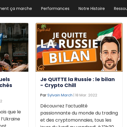
ent ça marche
Performances
Notre Histoire
Resso
NEWSLETTER HEBDO
Les news crypto dont vous avez besoin
GUIDE CRYPTO STRADOJI
Le guide ultime pour débuter dans les
cryptomonnaies
uels
Je QUITTE la Russie : le bilan
rchés
- Crypto Chill
Par
Sylvain March
| 18 Mar. 2022
22
Découvrez l’actualité
ois que le
passionnante du monde du trading
 l’Ukraine
et des cryptomonnaies, tous les
ont