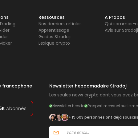
ions
Ressources
A Propos
 Trading
Nos derniers articles
Qui sommes-n
Rider
Apprentissage
Avis sur Stradoji
ader
Guides Stradoji
Maker
Lexique crypto
rs francophone
Newsletter hebdomadaire Stradoji
Les seules news crypto dont vous avez be
Newsletter hebdo
Rapport mensuel sur le ma
5K
Abonnés
+ 19 603 personnes ont déjà souscri