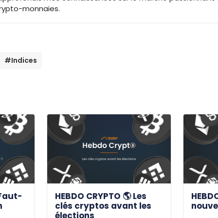
rypto-monnaies.
#Indices
Faut-
HEBDO CRYPTO 🌎 Les
HEBDO
n
clés cryptos avant les
nouve
élections