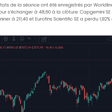
tats de la séance ont été enregistrés par Worldlin
pour s’échanger à 48,60 à la clôture. Capgemini SE
iner à 211,40 et Eurofins Scientific SE a perdu 1,92% 