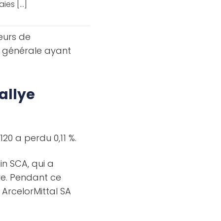
es [...]
teurs de
e générale ayant
allye
120 a perdu 0,11 %.
in SCA, qui a
re. Pendant ce
 ArcelorMittal SA