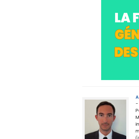
A
-
P
M
i
m
j