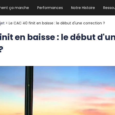
ent ça marche
Performances
Notre Histoire
Resso
NEWSLETTER HEBDO
Les news crypto dont vous avez besoin
ojet
> Le CAC 40 finit en baisse : le début d'une correction ?
init en baisse : le début d'u
?
GUIDE CRYPTO STRADOJI
Le guide ultime pour débuter dans les
cryptomonnaies