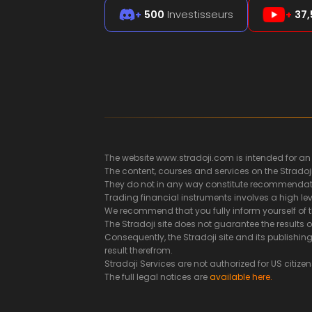
+
500
Investisseurs
+
37,
The website www.stradoji.com is intended for an
The content, courses and services on the Stradoj
They do not in any way constitute recommendatio
Trading financial instruments involves a high leve
We recommend that you fully inform yourself of t
The Stradoji site does not guarantee the results 
Consequently, the Stradoji site and its publish
result therefrom.
Stradoji Services are not authorized for US citizen
The full legal notices are
available here.