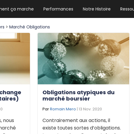
ent ça marche
Performances
Notre Histoire
Resso
NEWSLETTER HEBDO
Les news crypto dont vous avez besoin
ers
>
Marché Obligations
GUIDE CRYPTO STRADOJI
Le guide ultime pour débuter dans les
cryptomonnaies
Exchange
Obligations atypiques du
taires)
marché boursier
20
Par
Romain Mero
| 13 Nov. 2020
, nous
Contrairement aux actions, il
 marché
existe toutes sortes d’obligations.