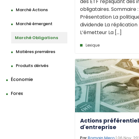
des ETF répliquant des i
obligataires. Sommaire :
Marché Actions
Présentation La politiqu
Marché émergent
dividende La réplication
L’émetteur La [...]
Marché Obligations
Lexique
Matières premières
Produits dérivés
Économie
Forex
Actions préférentiel
d'entreprise
Par
Romain Mero
| 06 Nov. 2