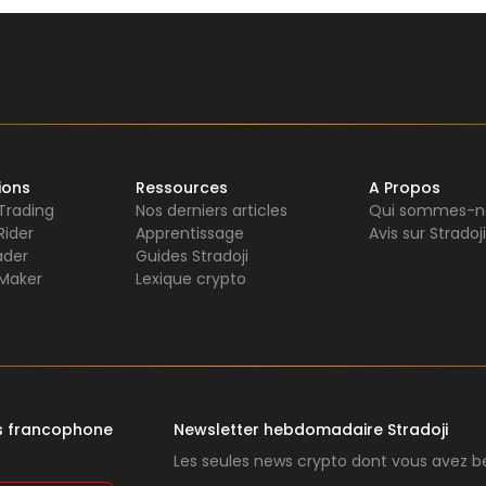
ions
Ressources
A Propos
 Trading
Nos derniers articles
Qui sommes-n
Rider
Apprentissage
Avis sur Stradoji
ader
Guides Stradoji
Maker
Lexique crypto
rs francophone
Newsletter hebdomadaire Stradoji
Les seules news crypto dont vous avez be