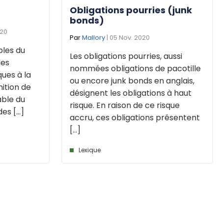
Obligations pourries (junk
bonds)
020
Par
Mallory
| 05 Nov. 2020
bles du
Les obligations pourries, aussi
des
nommées obligations de pacotille
ques à la
ou encore junk bonds en anglais,
nition de
désignent les obligations à haut
able du
risque. En raison de ce risque
s [...]
accru, ces obligations présentent
[...]
Lexique