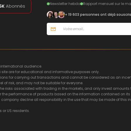
Newsletter hebdo
Rapport mensuel sur le ma
5K
Abonnés
+ 19 603 personnes ont déjà souscri
 international audience.
i site are for educational and informative purposes only.
ns for carrying out transactions and cannot be considered as an incentiv
l of risk, and may not be suitable for everyone.
he risks associated with trading in the markets, and only invest amounts t
or the performance of products based on the information contained on its s
ing company decline all responsibility in the use that may be made of thi
s or US residents.