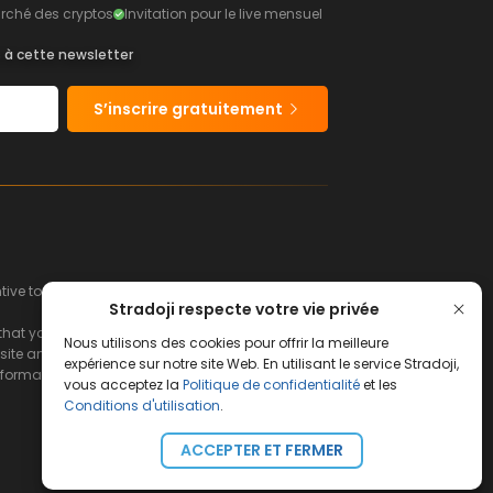
rché des cryptos
Invitation pour le live mensuel
s à cette newsletter
S’inscrire gratuitement
e to buy or sell financial instruments.
Stradoji respecte votre vie privée
hat you can afford to lose.
Nous utilisons des cookies pour offrir la meilleure
ite and its servers.
expérience sur notre site Web. En utilisant le service Stradoji,
s information and the consequences that may
vous acceptez la
Politique de confidentialité
et les
Conditions d'utilisation
.
ACCEPTER ET FERMER