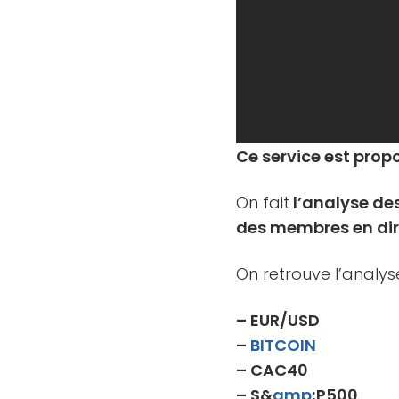
Ce service est propo
On fait
l’analyse d
des membres en dir
On retrouve l’analys
– EUR/USD
–
BITCOIN
– CAC40
– S&
amp
;P500