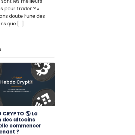
 sont les meilleurs
s pour trader ? »
ans doute l’une des
ns que [...]
s
 CRYPTO 🌎 La
 des altcoins
elle commencer
enant ?