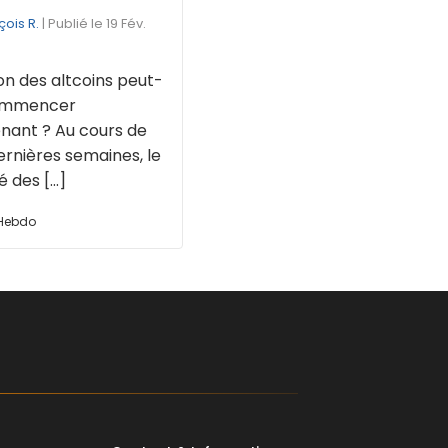
çois R.
| Publié le 19 Fév.
on des altcoins peut-
commencer
nant ? Au cours de
ernières semaines, le
des [...]
 Hebdo