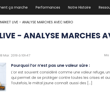
ent ça marche
Performances
Notre Histoire
Resso
NEWSLETTER HEBDO
Les news crypto dont vous avez besoin
 MARKET LIVE - ANALYSE MARCHES AVEC MERO
 LIVE - ANALYSE MARCHES 
GUIDE CRYPTO STRADOJI
Le guide ultime pour débuter dans les
 18 Mar. 2019 à 10h47
Mis 
cryptomonnaies
Pourquoi l’or n’est pas une valeur sûre :
L’or est souvent considéré comme une valeur refuge, un
qui permet de se protéger contre toutes les crises et a
Toutefois, le métal jaune connaît aussi des [...]