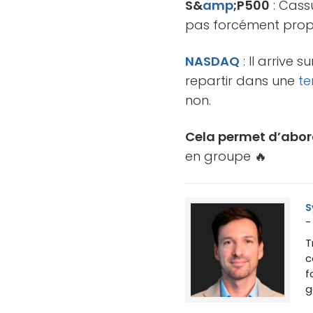
S&
amp
;P500
: Cass
pas forcément propre
NASDAQ
: Il arrive
repartir dans une
t
non.
Cela permet d’abor
en groupe 🔥
S
-
T
c
f
g