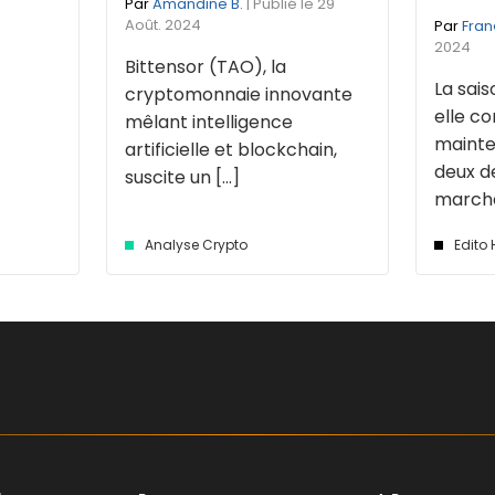
Par
Amandine B.
| Publié le 29
Août. 2024
Par
Fran
2024
Bittensor (TAO), la
La sais
cryptomonnaie innovante
elle 
mêlant intelligence
mainte
artificielle et blockchain,
deux d
suscite un [...]
marché 
Analyse Crypto
Edito