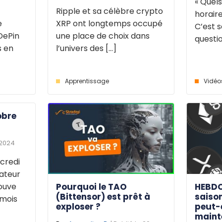
« Quels
Ripple et sa célèbre crypto
horaire
e
XRP ont longtemps occupé
C’est s
DePin
une place de choix dans
questio
s en
l’univers des [...]
Apprentissage
Vidéo
obre
 2024
credi
dateur
Pourquoi le TAO
HEBDO
rouve
(Bittensor) est prêt à
saison
 mois
exploser ?
peut-
maint