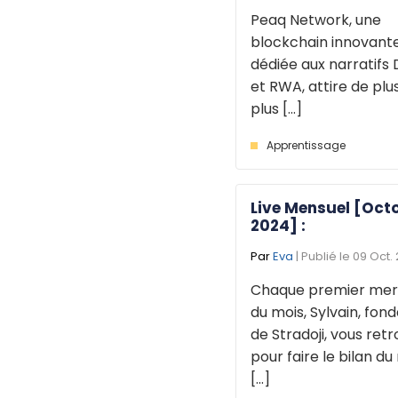
Peaq Network, une
blockchain innovant
dédiée aux narratifs 
et RWA, attire de plu
plus [...]
Apprentissage
Live Mensuel [Oct
2024] :
Par
Eva
| Publié le 09 Oct.
Chaque premier mer
du mois, Sylvain, fon
de Stradoji, vous ret
pour faire le bilan du
[...]