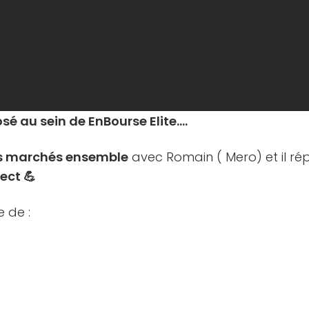
sé au sein de EnBourse Elite….
es marchés ensemble
avec Romain ( Mero) et il ré
ect 💪
e de :