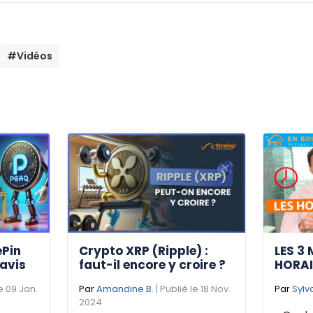
#Vidéos
ePin
Crypto XRP (Ripple) :
LES 3 
 avis
faut-il encore y croire ?
HORAI
le 09 Jan.
Par
Amandine B.
| Publié le 18 Nov.
Par
Sylv
2024