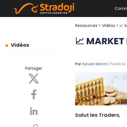
Comm
Ressources
>
Vidéos
> 📈
📈 MARKET
Vidéos
Par
Sylvain March
| Publié le
Partager
Salut les Traders,